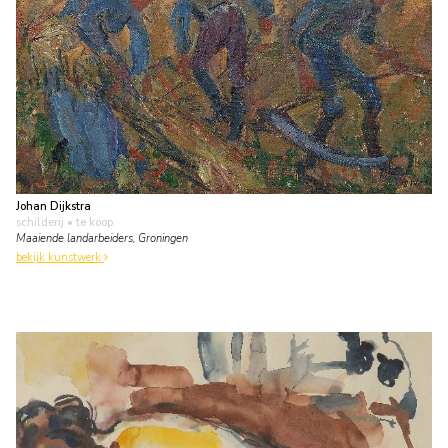
Johan Dijkstra
schilderij
• te koop
Maaiende landarbeiders, Groningen
bekijk kunstwerk