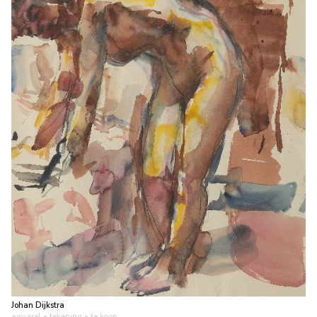
Johan Dijkstra
aquarel • tekening
• te koop