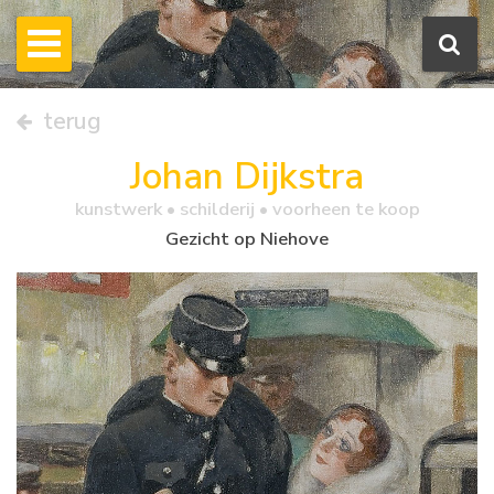
terug
Johan Dijkstra
kunstwerk •
schilderij
• voorheen te koop
Gezicht op Niehove