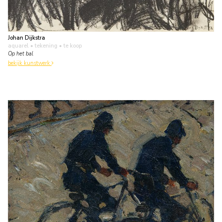
Johan Dijkstra
aquarel • tekening
• te koop
Op het bal
bekijk kunstwerk