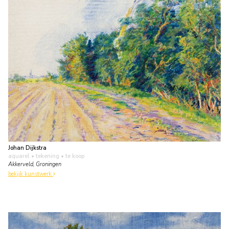
Johan Dijkstra
aquarel • tekening
• te koop
Akkerveld, Groningen
bekijk kunstwerk