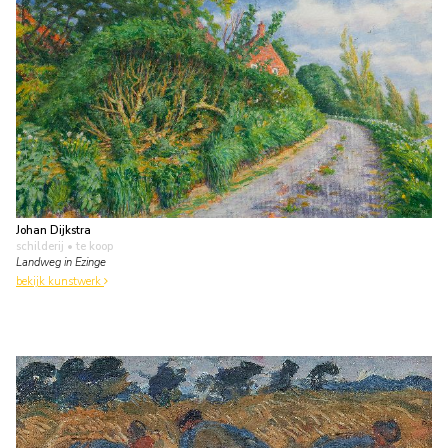
Johan Dijkstra
schilderij
• te koop
Landweg in Ezinge
bekijk kunstwerk