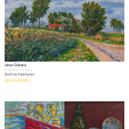
Johan Dijkstra
schilderij
• te koop
Bocht bij Maarhuizen
bekijk kunstwerk