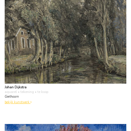
Johan Dijkstra
aquarel • tekening
• te koop
Giethoorn
bekijk kunstwerk