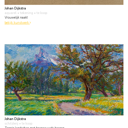
Johan Dijkstra
aquarel • tekening
• te koop
Vrouwelijk naakt
bekijk kunstwerk
Johan Dijkstra
schilderij
• te koop