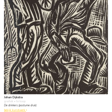
Johan Dijkstra
grafiek
• te koop
De drinkers (postume druk)
bekijk kunstwerk