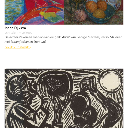
Johan Dijkstra
schilderij
• te koop
De achtersteven en roerkop van de tjalk 'Alida' van George Martens; verso: Stilleven
met kraantjeskan en knot wol
bekijk kunstwerk