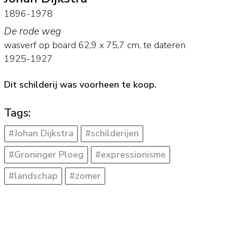
1896-1978
De rode weg
wasverf op board
62,9
x
75,7
cm,
te dateren
1925-1927
Dit schilderij was voorheen te koop.
Tags:
#Johan Dijkstra
#schilderijen
#Groninger Ploeg
#expressionisme
#landschap
#zomer