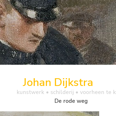
Johan Dijkstra
kunstwerk •
schilderij
• voorheen te 
De rode weg