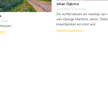
Johan Dijkstra
schilderij
• te koop
De achtersteven en roerkop van de
a
van George Martens; verso: Still
 koop
kraantjeskan en knot wol
rhuizen
bekijk kunstwerk
werk