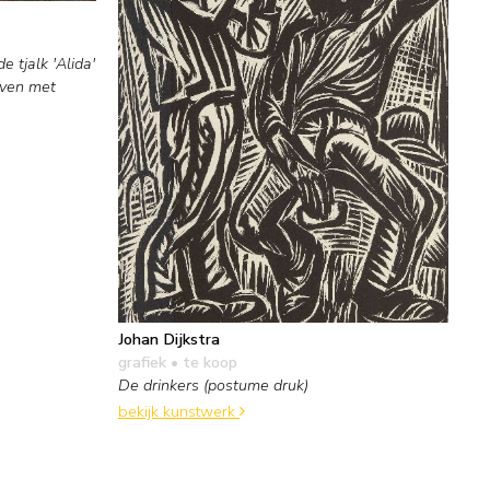
 tjalk 'Alida'
even met
Johan Dijkstra
grafiek
• te koop
De drinkers (postume druk)
bekijk kunstwerk