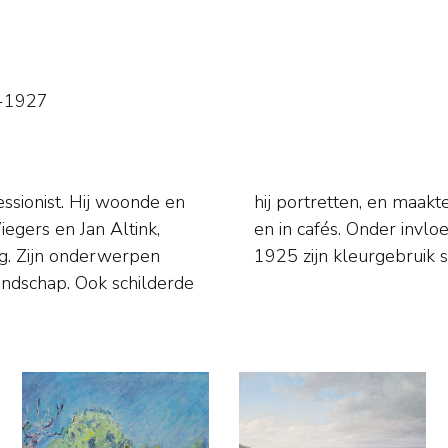
5-1927
ssionist. Hij woonde en
van het leven op straat
egers en Jan Altink,
st Kirchner werden na
eg. Zijn onderwerpen
1925 zijn kleurgebruik s
andschap. Ook schilderde