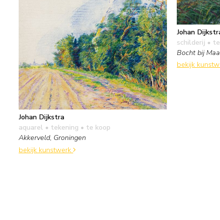
Johan Dijkstr
schilderij
• te
Bocht bij Maa
bekijk kunst
Johan Dijkstra
aquarel • tekening
• te koop
Akkerveld, Groningen
bekijk kunstwerk