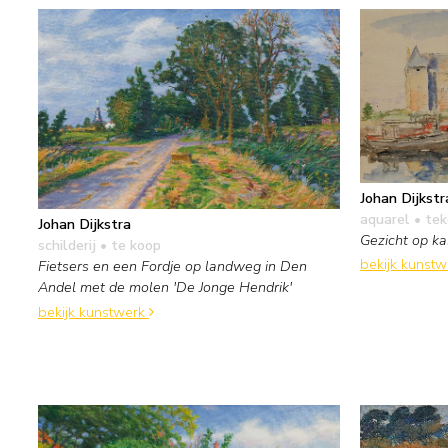
Johan Dijkstr
aquarel • te
Johan Dijkstra
Gezicht op k
schilderij
• te koop
bekijk kunst
Fietsers en een Fordje op landweg in Den
Andel met de molen 'De Jonge Hendrik'
bekijk kunstwerk