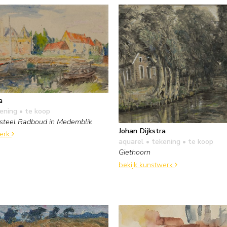
a
kening
• te koop
asteel Radboud in Medemblik
Johan Dijkstra
werk
aquarel • tekening
• te koop
Giethoorn
bekijk kunstwerk