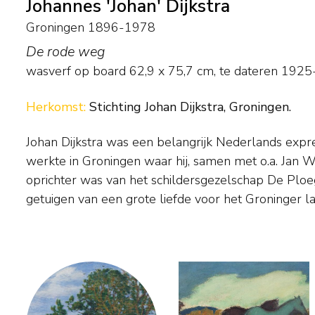
Johannes 'Johan' Dijkstra
Groningen 1896-1978
De rode weg
wasverf op board
62,9
x
75,7
cm,
te dateren 192
Herkomst:
Stichting Johan Dijkstra, Groningen.
Johan Dijkstra was een belangrijk Nederlands expre
hij portretten, en maakte hij expressieve schetsen 
werkte in Groningen waar hij, samen met o.a. Jan Wi
en in cafés. Onder invloed van de Duitse expressioni
oprichter was van het schildersgezelschap De Plo
getuigen van een grote liefde voor het Groninger l