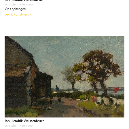
schilderij
• te koop
Was ophangen
bekijk kunstwerk
Jan Hendrik Weissenbruch
schilderij
• te koop