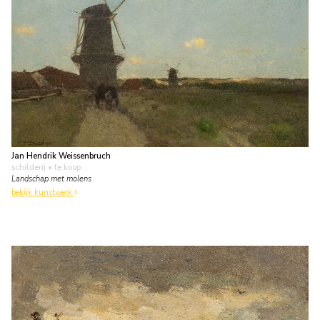
Jan Hendrik Weissenbruch
schilderij
• te koop
Landschap met molens
bekijk kunstwerk