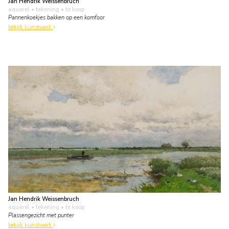
Jan Hendrik Weissenbruch
aquarel • tekening
• te koop
Pannenkoekjes bakken op een komfoor
bekijk kunstwerk
Jan Hendrik Weissenbruch
aquarel • tekening
• te koop
Plassengezicht met punter
bekijk kunstwerk