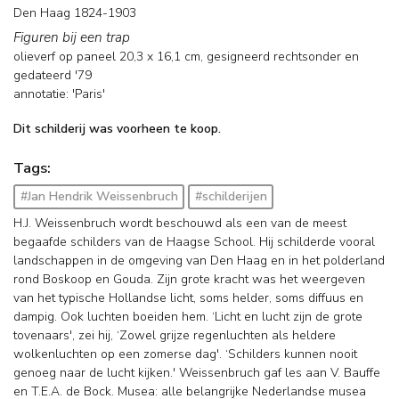
Den Haag 1824-1903
Figuren bij een trap
olieverf op paneel
20,3
x
16,1
cm, gesigneerd rechtsonder en
gedateerd '79
annotatie: 'Paris'
Dit schilderij was voorheen te koop.
Tags:
#Jan Hendrik Weissenbruch
#schilderijen
H.J. Weissenbruch wordt beschouwd als een van de meest
begaafde schilders van de Haagse School. Hij schilderde vooral
landschappen in de omgeving van Den Haag en in het polderland
rond Boskoop en Gouda. Zijn grote kracht was het weergeven
van het typische Hollandse licht, soms helder, soms diffuus en
dampig. Ook luchten boeiden hem. ‘Licht en lucht zijn de grote
tovenaars', zei hij, ‘Zowel grijze regenluchten als heldere
wolkenluchten op een zomerse dag'. ‘Schilders kunnen nooit
genoeg naar de lucht kijken.' Weissenbruch gaf les aan V. Bauffe
en T.E.A. de Bock. Musea: alle belangrijke Nederlandse musea