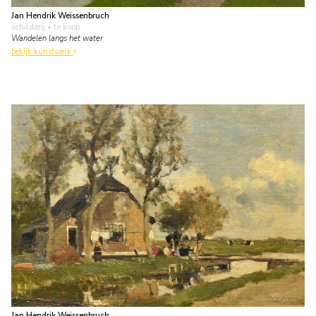
Jan Hendrik Weissenbruch
schilderij
• te koop
Wandelen langs het water
bekijk kunstwerk
Jan Hendrik Weissenbruch