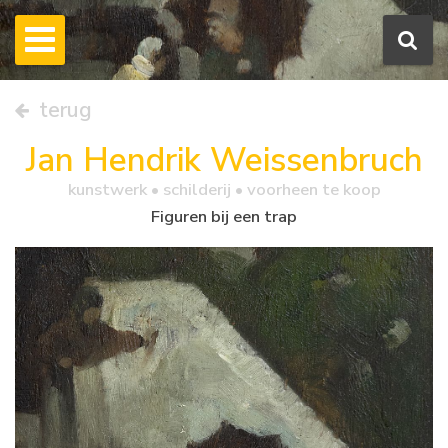
terug
Jan Hendrik Weissenbruch
kunstwerk •
schilderij
• voorheen te koop
Figuren bij een trap