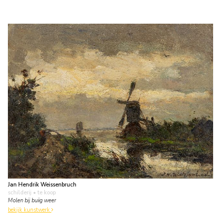
Jan Hendrik Weissenbruch
schilderij
• te koop
Molen bij buiig weer
bekijk kunstwerk