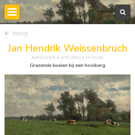
terug
Jan Hendrik Weissenbruch
kunstwerk •
schilderij
• te koop
Grazende koeien bij een hooiberg