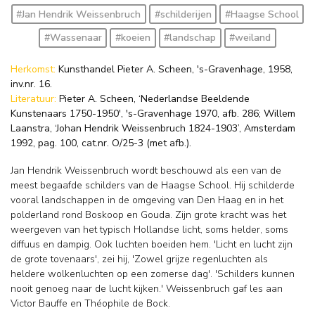
#Jan Hendrik Weissenbruch
#schilderijen
#Haagse School
#Wassenaar
#koeien
#landschap
#weiland
Herkomst:
Kunsthandel Pieter A. Scheen, 's-Gravenhage, 1958,
inv.nr. 16.
Literatuur:
Pieter A. Scheen, ‘Nederlandse Beeldende
Kunstenaars 1750-1950', 's-Gravenhage 1970, afb. 286; Willem
Laanstra, ‘Johan Hendrik Weissenbruch 1824-1903’, Amsterdam
1992, pag. 100, cat.nr. O/25-3 (met afb.).
Jan Hendrik Weissenbruch wordt beschouwd als een van de
meest begaafde schilders van de Haagse School. Hij schilderde
vooral landschappen in de omgeving van Den Haag en in het
polderland rond Boskoop en Gouda. Zijn grote kracht was het
weergeven van het typisch Hollandse licht, soms helder, soms
diffuus en dampig. Ook luchten boeiden hem. 'Licht en lucht zijn
de grote tovenaars', zei hij, 'Zowel grijze regenluchten als
heldere wolkenluchten op een zomerse dag'. 'Schilders kunnen
nooit genoeg naar de lucht kijken.' Weissenbruch gaf les aan
Victor Bauffe en Théophile de Bock.