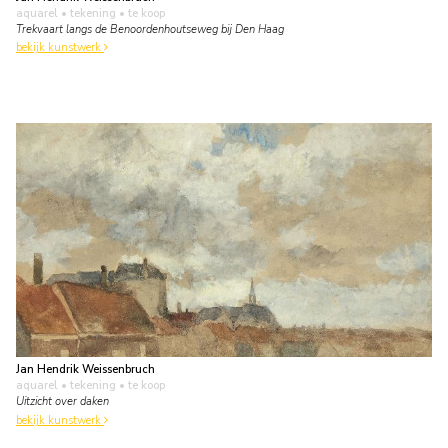
aquarel • tekening
• te koop
Trekvaart langs de Benoordenhoutseweg bij Den Haag
bekijk kunstwerk
Jan Hendrik Weissenbruch
aquarel • tekening
• te koop
Uitzicht over daken
bekijk kunstwerk