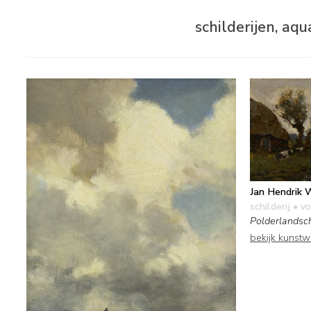
schilderijen, aq
Jan Hendrik 
schilderij
• vo
Polderlandsch
bekijk kunst