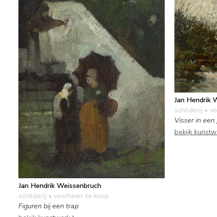
Jan Hendrik 
schilderij
• vo
Visser in een
bekijk kunst
Jan Hendrik Weissenbruch
schilderij
• voorheen te koop
Figuren bij een trap