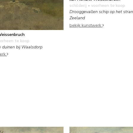
schilderij
• voorheen te koop
Drooggevallen schip op het stra
Zeeland
bekijk kunstwerk
Weissenbruch
orheen te koop
e duinen bij Waalsdorp
werk