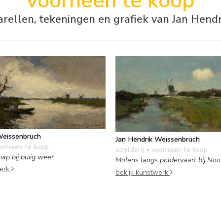
voorheen te koop
uarellen, tekeningen en grafiek van Jan Hen
Weissenbruch
Jan Hendrik Weissenbruch
orheen te koop
schilderij
• voorheen te koop
ap bij buiig weer
Molens langs poldervaart bij No
werk
bekijk kunstwerk