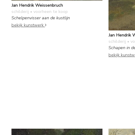
Jan Hendrik Weissenbruch
schilderij
• voorheen te koop
Schelpenvisser aan de kustlijn
bekijk kunstwerk
Jan Hendrik 
schilderij
• vo
Schapen in d
bekijk kunst