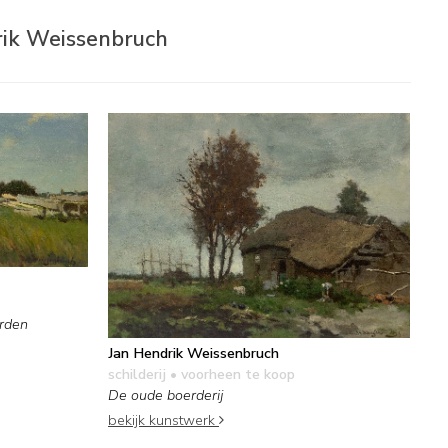
drik Weissenbruch
orden
Jan Hendrik Weissenbruch
schilderij
• voorheen te koop
De oude boerderij
bekijk kunstwerk