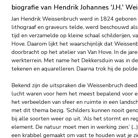
biografie van Hendrik Johannes 'J.H.' We
Jan Hendrik Weissenbruch werd in 1824 geboren in 
lithograaf en graveurs telde, werd beschouwd als ku
tijd en verzamelde op kleine schaal schilderijen,
Hove. Daarom lijkt het waarschijnlijk dat Weissenbr
doorbracht op het atelier van Van Hove. In de jar
werkterrein. Met name het Dekkersduin was in de 
tekenen en aquarelleren. Daarna trok hij de polde
Bekend zijn de uitspraken die Weissenbruch deed o
lucht waren voor hem het meest bepalend voor een 
het verbeelden van sfeer en ruimte in een landschap
met dit thema bezig. ‘Schilders kunnen nooit genoeg 
bij alle soorten weer op uit. ‘Als het stormt en re
element. De natuur moet men in werking zien.’ (…)
een krabbel gemaakt om vast te houden wat je zie