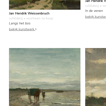
Jan Hendrik 
schilderij
• vo
In de venen
Jan Hendrik Weissenbruch
bekijk kunst
schilderij
• voorheen te koop
Langs het bos
bekijk kunstwerk