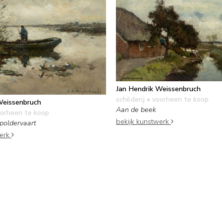
Jan Hendrik Weissenbruch
schilderij
• voorheen te koop
Weissenbruch
Aan de beek
orheen te koop
bekijk kunstwerk
 poldervaart
werk