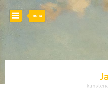
menu
J
kunstena