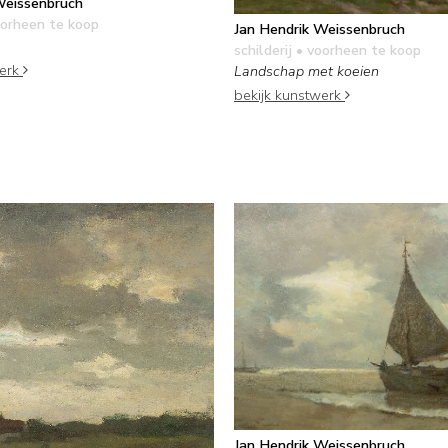
Weissenbruch
orheen te koop
Jan Hendrik Weissenbruch
schilderij
• voorheen te koop
werk
Landschap met koeien
bekijk kunstwerk
Jan Hendrik Weissenbruch