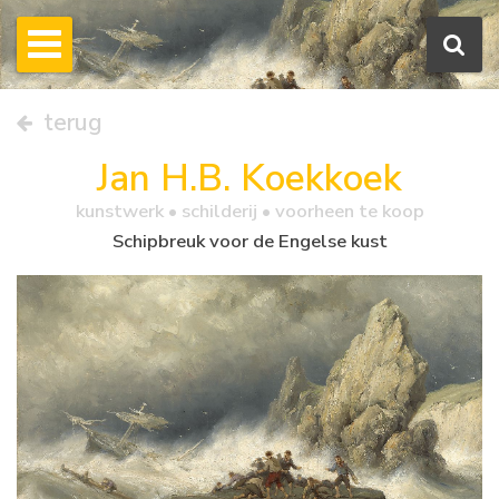
terug
Jan H.B. Koekkoek
kunstwerk •
schilderij
• voorheen te koop
Schipbreuk voor de Engelse kust