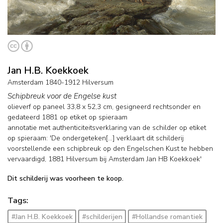
Jan H.B. Koekkoek
Amsterdam 1840-1912 Hilversum
Schipbreuk voor de Engelse kust
olieverf op paneel
33,8
x
52,3
cm, gesigneerd rechtsonder en
gedateerd 1881 op etiket op spieraam
annotatie met authenticiteitsverklaring van de schilder op etiket
op spieraam: 'De ondergeteken[…] verklaart dit schilderij
voorstellende een schipbreuk op den Engelschen Kust te hebben
vervaardigd, 1881 Hilversum bij Amsterdam Jan HB Koekkoek'
Dit schilderij was voorheen te koop.
Tags:
#Jan H.B. Koekkoek
#schilderijen
#Hollandse romantiek