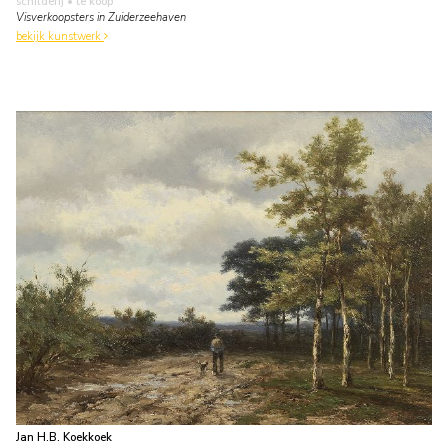
schilderij
• te koop
Visverkoopsters in Zuiderzeehaven
bekijk kunstwerk
Jan H.B. Koekkoek