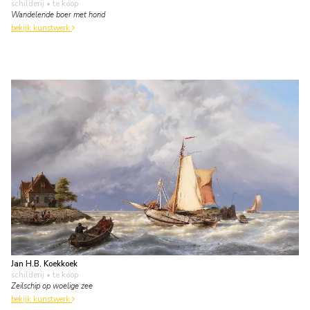
schilderij
• te koop
Wandelende boer met hond
bekijk kunstwerk
Jan H.B. Koekkoek
schilderij
• te koop
Zeilschip op woelige zee
bekijk kunstwerk