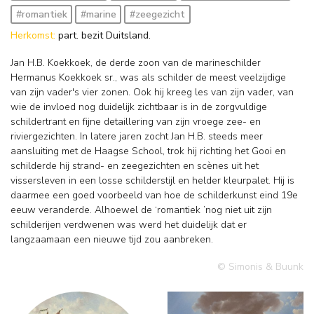
#romantiek
#marine
#zeegezicht
Herkomst:
part. bezit Duitsland.
Jan H.B. Koekkoek, de derde zoon van de marineschilder
Hermanus Koekkoek sr., was als schilder de meest veelzijdige
van zijn vader's vier zonen. Ook hij kreeg les van zijn vader, van
wie de invloed nog duidelijk zichtbaar is in de zorgvuldige
schildertrant en fijne detaillering van zijn vroege zee- en
riviergezichten. In latere jaren zocht Jan H.B. steeds meer
aansluiting met de Haagse School, trok hij richting het Gooi en
schilderde hij strand- en zeegezichten en scènes uit het
vissersleven in een losse schilderstijl en helder kleurpalet. Hij is
daarmee een goed voorbeeld van hoe de schilderkunst eind 19e
eeuw veranderde. Alhoewel de ‘romantiek ’nog niet uit zijn
schilderijen verdwenen was werd het duidelijk dat er
langzaamaan een nieuwe tijd zou aanbreken.
© Simonis & Buunk