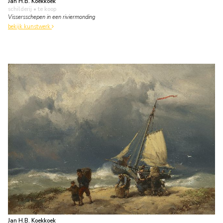
Jan H.B. Koekkoek
schilderij
• te koop
Vissersschepen in een riviermonding
bekijk kunstwerk
Jan H.B. Koekkoek