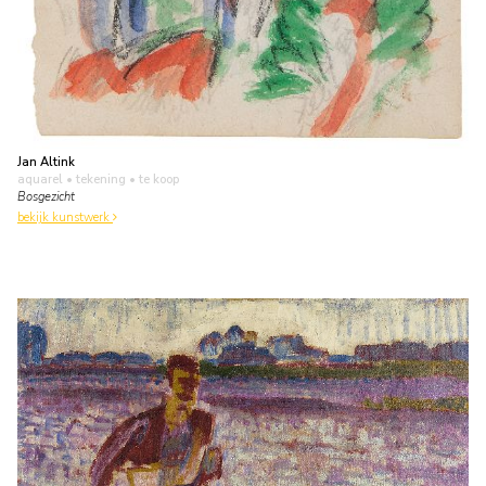
Jan Altink
aquarel • tekening
• te koop
Bosgezicht
bekijk kunstwerk