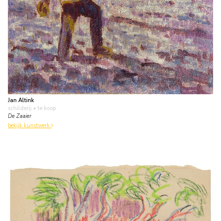
Jan Altink
schilderij
• te koop
De Zaaier
bekijk kunstwerk