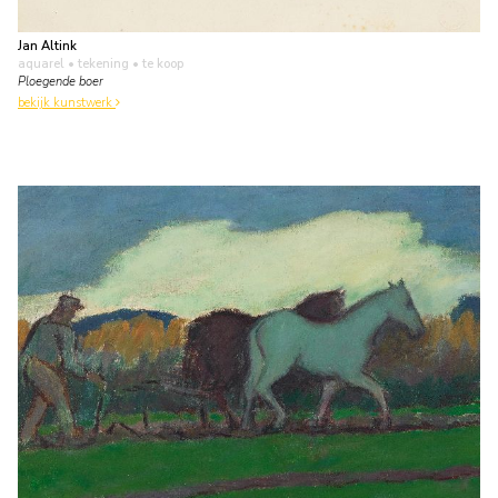
Jan Altink
aquarel • tekening
• te koop
Ploegende boer
bekijk kunstwerk