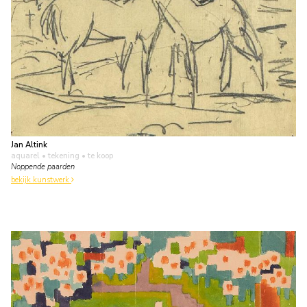
Jan Altink
aquarel • tekening
• te koop
Noppende paarden
bekijk kunstwerk