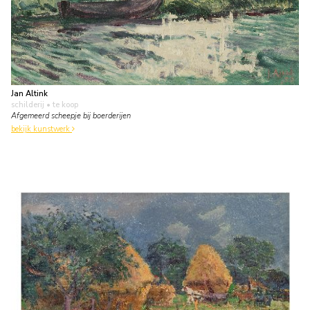
Jan Altink
schilderij
• te koop
Afgemeerd scheepje bij boerderijen
bekijk kunstwerk