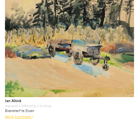
Jan Altink
aquarel • tekening
• te koop
Boerenerf te Essen
bekijk kunstwerk