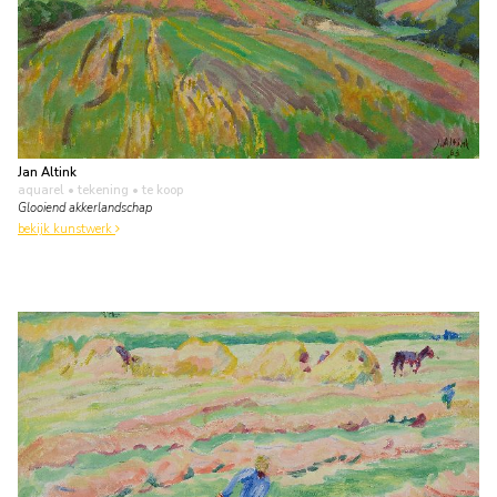
Jan Altink
aquarel • tekening
• te koop
Glooiend akkerlandschap
bekijk kunstwerk