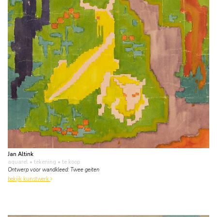
Jan Altink
aquarel • tekening
• te koop
Ontwerp voor wandkleed: Twee geiten
bekijk kunstwerk