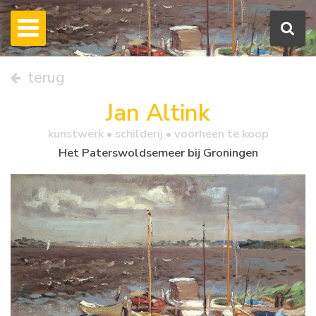
terug
Jan Altink
kunstwerk •
schilderij
• voorheen te koop
Het Paterswoldsemeer bij Groningen