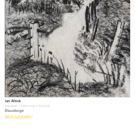
Jan Altink
aquarel • tekening
• te koop
Blauwborgje
bekijk kunstwerk