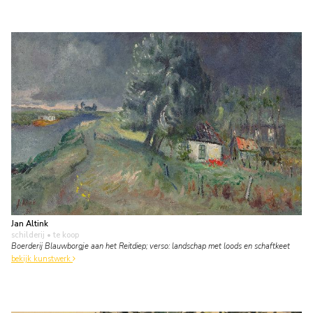
Jan Altink
schilderij
• te koop
Boerderij Blauwborgje aan het Reitdiep; verso: landschap met loods en schaftkeet
bekijk kunstwerk