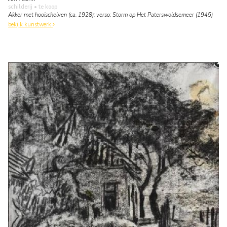
schilderij
• te koop
Akker met hooischelven (ca. 1928); verso: Storm op Het Paterswoldsemeer (1945)
bekijk kunstwerk