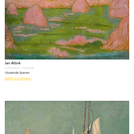
Jan Altink
schilderij
• te koop
Hooiende boeren
bekijk kunstwerk