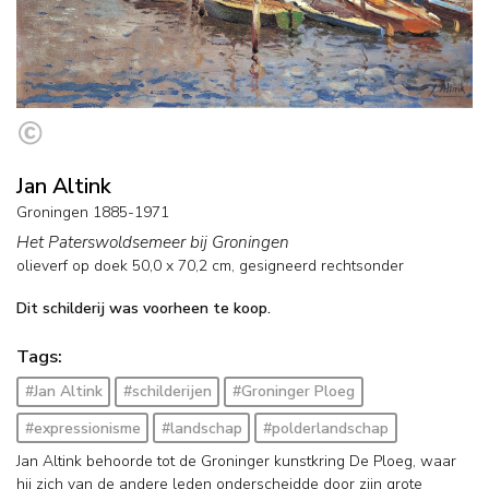
Jan Altink
Groningen 1885-1971
Het Paterswoldsemeer bij Groningen
olieverf op doek
50,0
x
70,2
cm, gesigneerd rechtsonder
Dit schilderij was voorheen te koop.
Tags:
#Jan Altink
#schilderijen
#Groninger Ploeg
#expressionisme
#landschap
#polderlandschap
Jan Altink behoorde tot de Groninger kunstkring De Ploeg, waar
hij zich van de andere leden onderscheidde door zijn grote