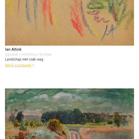
Jan Altink
aquarel • tekening
• te koop
Landschap met rode weg
bekijk kunstwerk