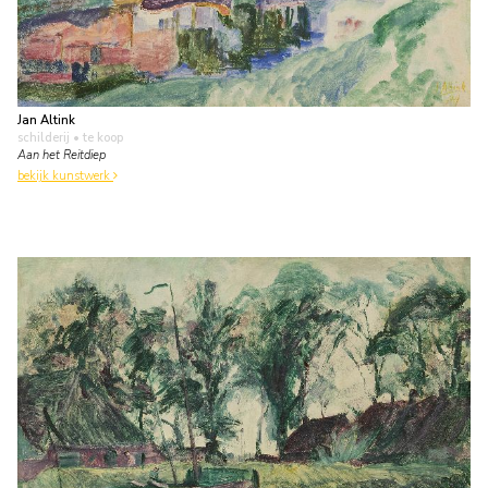
Jan Altink
schilderij
• te koop
Aan het Reitdiep
bekijk kunstwerk