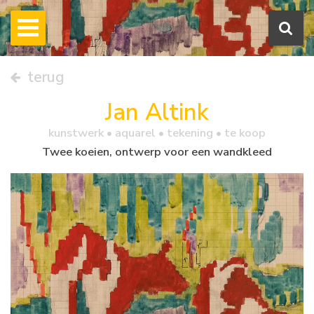
terug
Jan Altink
kunstwerk •
aquarel
• tekening • te koop
Twee koeien, ontwerp voor een wandkleed