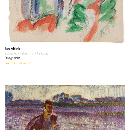
Jan Altink
aquarel • tekening
• te koop
Bosgezicht
bekijk kunstwerk