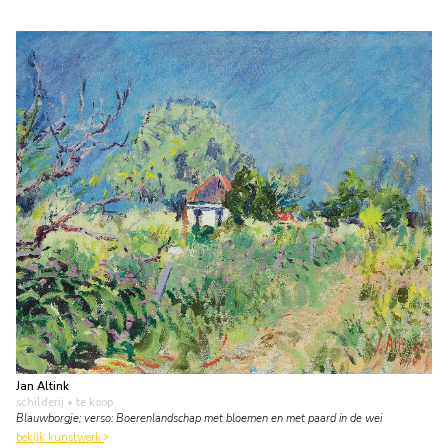
Jan Altink
schilderij
• te koop
Blauwborgje; verso: Boerenlandschap met bloemen en met paard in de wei
bekijk kunstwerk