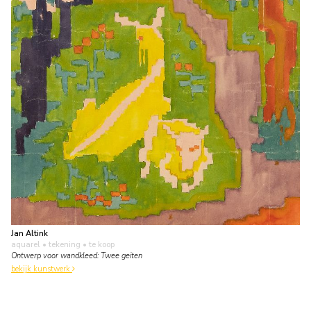
Jan Altink
aquarel • tekening
• te koop
Ontwerp voor wandkleed: Twee geiten
bekijk kunstwerk