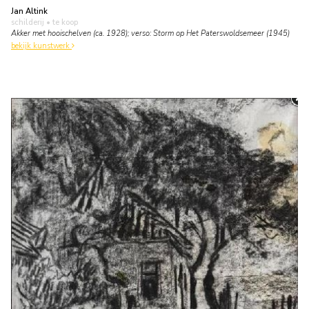
Jan Altink
schilderij
• te koop
Akker met hooischelven (ca. 1928); verso: Storm op Het Paterswoldsemeer (1945)
bekijk kunstwerk