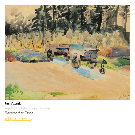
Jan Altink
aquarel • tekening
• te koop
Boerenerf te Essen
bekijk kunstwerk