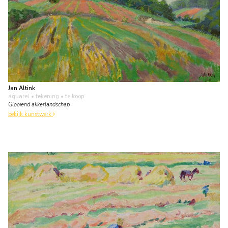
Jan Altink
aquarel • tekening
• te koop
Glooiend akkerlandschap
bekijk kunstwerk