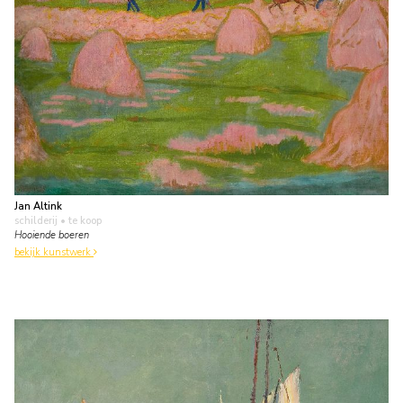
Jan Altink
schilderij
• te koop
Hooiende boeren
bekijk kunstwerk