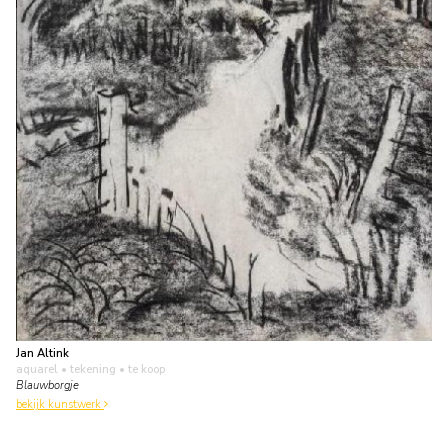
Jan Altink
aquarel • tekening
• te koop
Blauwborgje
bekijk kunstwerk