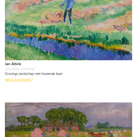
Jan Altink
schilderij
• te koop
Gronings landschap met hooiende boer
bekijk kunstwerk