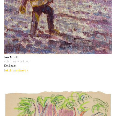
Jan Altink
schilderij
• te koop
De Zaaier
bekijk kunstwerk