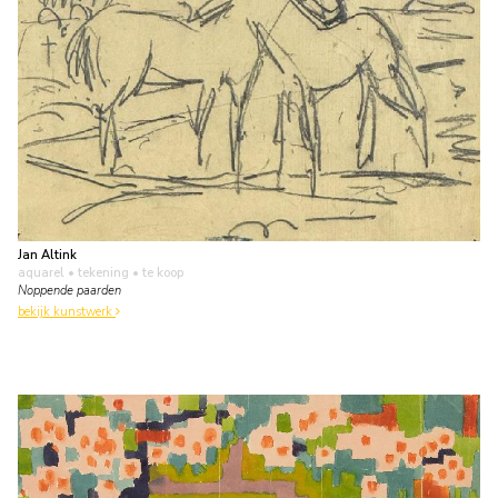
Jan Altink
aquarel • tekening
• te koop
Noppende paarden
bekijk kunstwerk