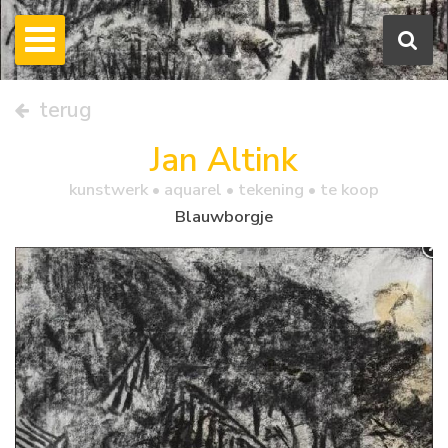
terug
Jan Altink
kunstwerk •
aquarel
• tekening • te koop
Blauwborgje