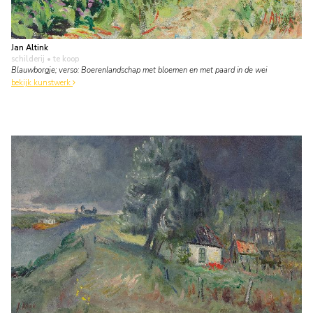
Jan Altink
schilderij
• te koop
Blauwborgje; verso: Boerenlandschap met bloemen en met paard in de wei
bekijk kunstwerk