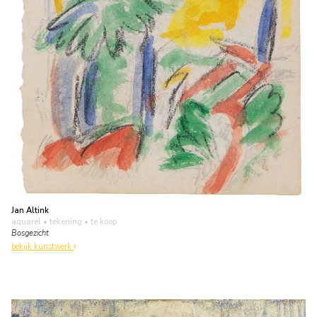
Jan Altink
aquarel • tekening
• te koop
Bosgezicht
bekijk kunstwerk