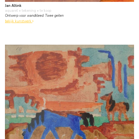
Jan Altink
aquarel • tekening
• te koop
Ontwerp voor wandkleed: Twee geiten
bekijk kunstwerk