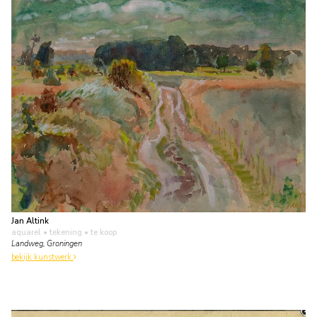
Jan Altink
aquarel • tekening
• te koop
Landweg, Groningen
bekijk kunstwerk