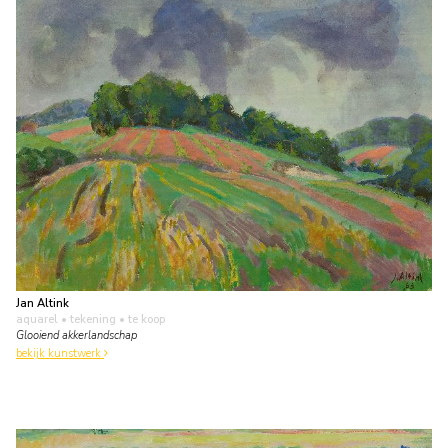
Jan Altink
aquarel • tekening
• te koop
Glooiend akkerlandschap
bekijk kunstwerk