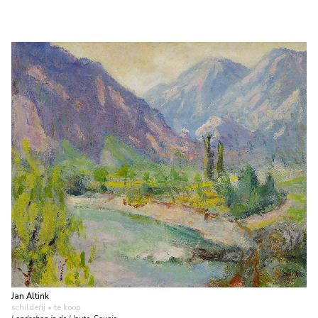
Jan Altink
schilderij
• te koop