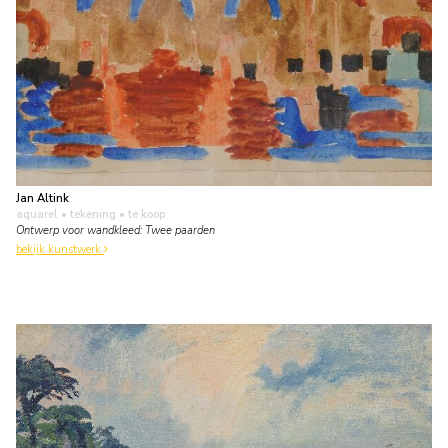
Jan Altink
aquarel • tekening
• te koop
Ontwerp voor wandkleed: Twee paarden
bekijk kunstwerk