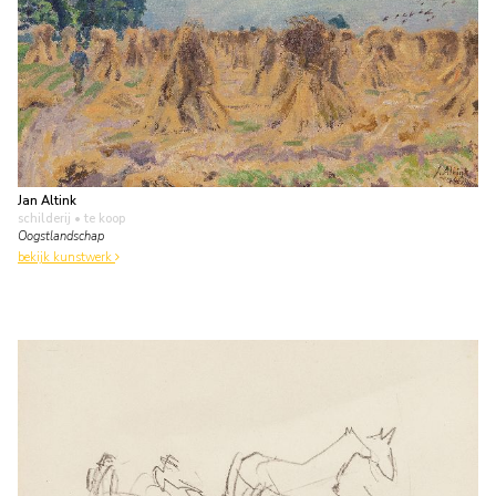
Jan Altink
schilderij
• te koop
Oogstlandschap
bekijk kunstwerk