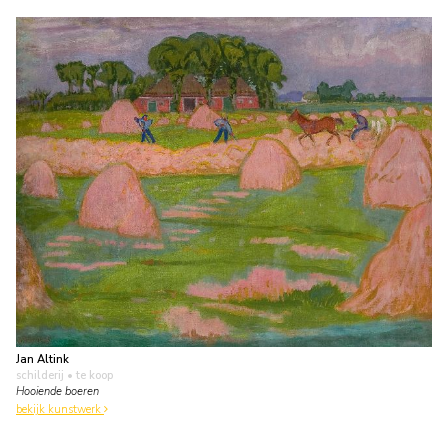
Jan Altink
schilderij
• te koop
Hooiende boeren
bekijk kunstwerk