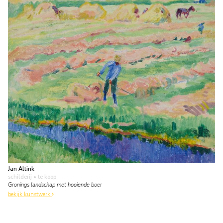
Jan Altink
schilderij
• te koop
Gronings landschap met hooiende boer
bekijk kunstwerk