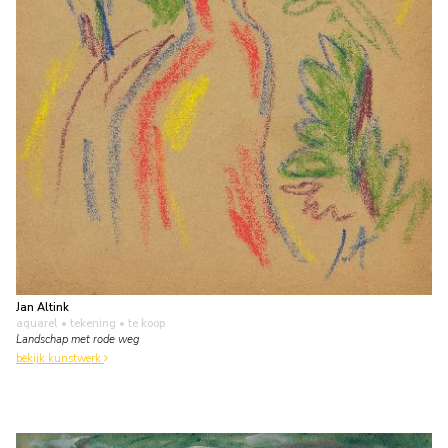
Jan Altink
aquarel • tekening
• te koop
Landschap met rode weg
bekijk kunstwerk