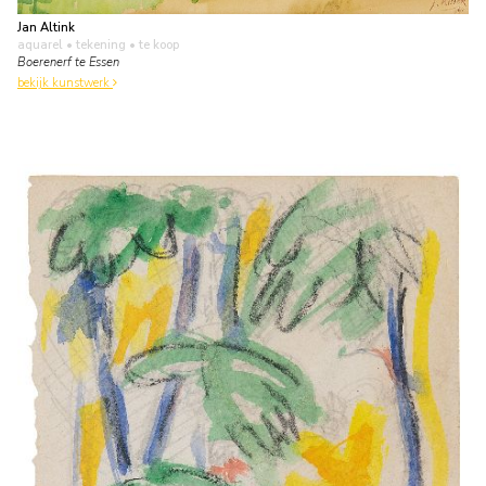
Jan Altink
aquarel • tekening
• te koop
Boerenerf te Essen
bekijk kunstwerk