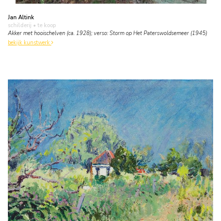
Jan Altink
schilderij
• te koop
Akker met hooischelven (ca. 1928); verso: Storm op Het Paterswoldsemeer (1945)
bekijk kunstwerk