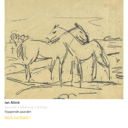
Jan Altink
aquarel • tekening
• te koop
Noppende paarden
bekijk kunstwerk