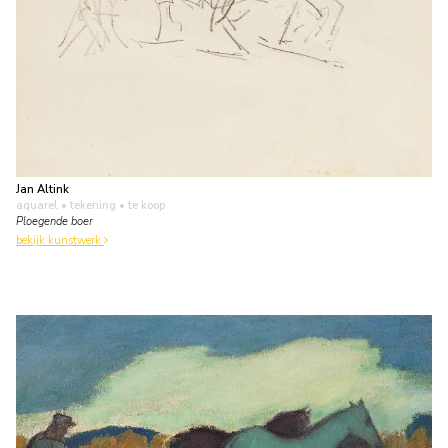
Jan Altink
aquarel • tekening
• te koop
Ploegende boer
bekijk kunstwerk