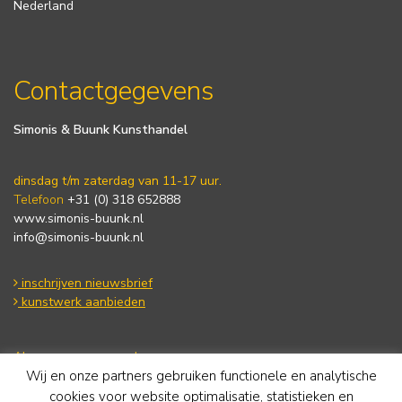
Nederland
Contactgegevens
Simonis & Buunk Kunsthandel
dinsdag t/m zaterdag van 11-17 uur.
Telefoon
+31 (0) 318 652888
www.simonis-buunk.nl
info@simonis-buunk.nl
inschrijven nieuwsbrief
kunstwerk aanbieden
Algemene voorwaarden
Wij en onze partners gebruiken functionele en analytische
Privacy statement
Cookie Policy
cookies voor website optimalisatie, statistieken en