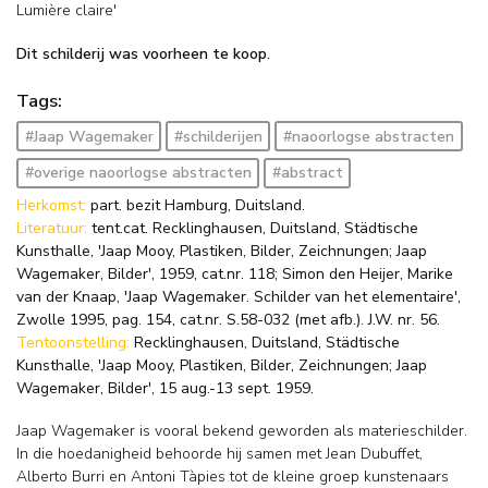
Lumière claire'
Dit schilderij was voorheen te koop.
Tags:
#Jaap Wagemaker
#schilderijen
#naoorlogse abstracten
#overige naoorlogse abstracten
#abstract
Herkomst:
part. bezit Hamburg, Duitsland.
Literatuur:
tent.cat. Recklinghausen, Duitsland, Städtische
Kunsthalle, 'Jaap Mooy, Plastiken, Bilder, Zeichnungen; Jaap
Wagemaker, Bilder', 1959, cat.nr. 118; Simon den Heijer, Marike
van der Knaap, 'Jaap Wagemaker. Schilder van het elementaire',
Zwolle 1995, pag. 154, cat.nr. S.58-032 (met afb.). J.W. nr. 56.
Tentoonstelling:
Recklinghausen, Duitsland, Städtische
Kunsthalle, 'Jaap Mooy, Plastiken, Bilder, Zeichnungen; Jaap
Wagemaker, Bilder', 15 aug.-13 sept. 1959.
Jaap Wagemaker is vooral bekend geworden als materieschilder.
In die hoedanigheid behoorde hij samen met Jean Dubuffet,
Alberto Burri en Antoni Tàpies tot de kleine groep kunstenaars