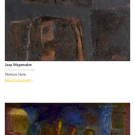
Jaap Wagemaker
schilderij
• te koop
Peinture Noire
bekijk kunstwerk