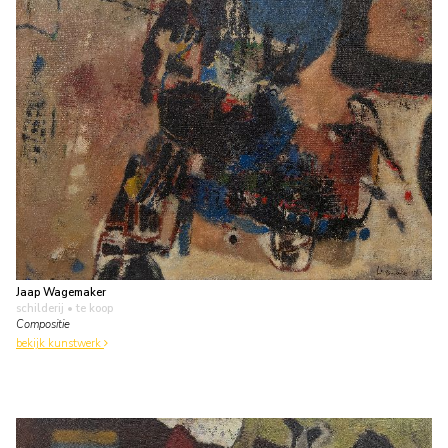
Jaap Wagemaker
schilderij
• te koop
Compositie
bekijk kunstwerk