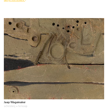
bekijk kunstwerk
Jaap Wagemaker
schilderij
• te koop