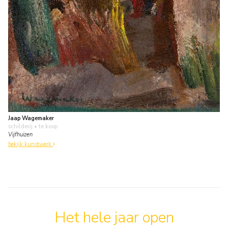
Jaap Wagemaker
schilderij
• te koop
Vijfhuizen
bekijk kunstwerk
Het hele jaar open