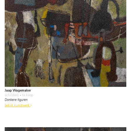
Jaap Wagemaker
schilderij
• te koop
Donkere figuren
bekijk kunstwerk