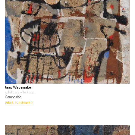
Jaap Wagemaker
schilderij
• te koop
Compositie
bekijk kunstwerk