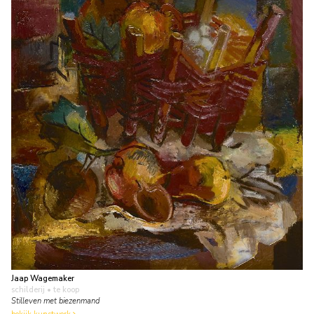
Jaap Wagemaker
schilderij
• te koop
Stilleven met biezenmand