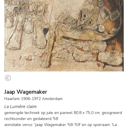
Jaap Wagemaker
Haarlem 1906-1972 Amsterdam
La Lumière claire
gemengde techniek op jute en paneel
80,8
x
75,0
cm, gesigneerd
rechtsonder en
gedateerd '58
annotatie verso: 'jaap Wagemaker '58-'59' en op spieraam: 'La