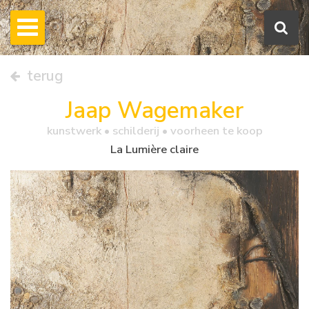
terug
Jaap Wagemaker
kunstwerk •
schilderij
• voorheen te koop
La Lumière claire