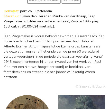
#overige stillevens
#stilleven
Herkomst:
part. coll. Rotterdam.
Literatuur:
Simon den Heijer en Marike van der Knaap, 'Jaap
Wagemaker, schilder van het elementaire', Zwolle 1995, pag.
138, cat.nr. SO.00-024 (met afb.).
Jaap Wagemaker is vooral bekend geworden als materieschilder.
In die hoedanigheid behoorde hij samen met Jean Dubuffet,
Alberto Burri en Antoni Tàpies tot de kleine groep kunstenaars
die deze stroming vanaf het einde van de jaren 50 wereldwijd
vertegenwoordigen. In de periode die daaraan voorafging, vanaf
1946, experimenteerde hij onder invloed van het werk van Paul
Klee met een nieuwe, hoogst persoonlijke beeldtaal van
fantasietekens en strepen die schijnbaar willekeurig waren
ontstaan.
© Simonis & Buunk