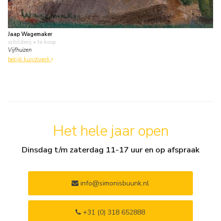
Jaap Wagemaker
schilderij
• te koop
Vijfhuizen
bekijk kunstwerk
Het hele jaar open
Dinsdag t/m zaterdag 11-17 uur en op afspraak
info@simonisbuunk.nl
+31 (0) 318 652888