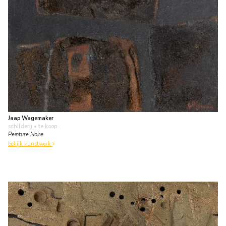
Jaap Wagemaker
schilderij
• te koop
Peinture Noire
bekijk kunstwerk