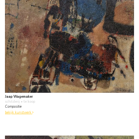
Jaap Wagemaker
schilderij
• te koop
Compositie
bekijk kunstwerk