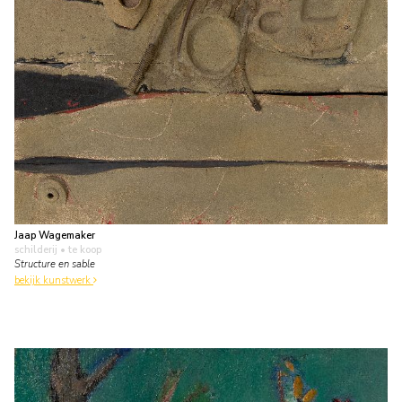
Jaap Wagemaker
schilderij
• te koop
Structure en sable
bekijk kunstwerk