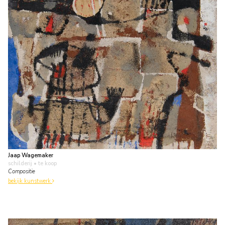
Jaap Wagemaker
schilderij
• te koop
Compositie
bekijk kunstwerk