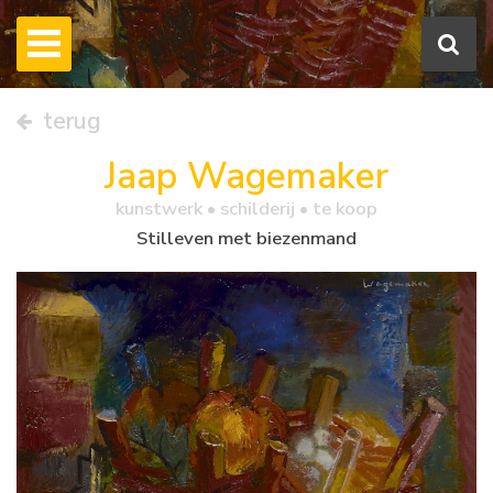
terug
Jaap Wagemaker
kunstwerk •
schilderij
• te koop
Stilleven met biezenmand