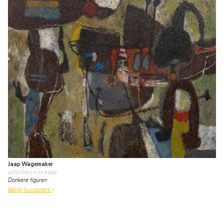
Jaap Wagemaker
schilderij
• te koop
Donkere figuren
bekijk kunstwerk