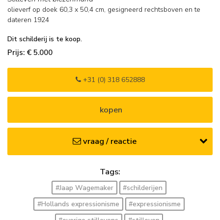
olieverf op doek
60,3
x
50,4
cm, gesigneerd rechtsboven en
te
dateren 1924
Dit schilderij is te koop.
Prijs: € 5.000
+31 (0) 318 652888
kopen
vraag / reactie
Tags:
#Jaap Wagemaker
#schilderijen
#Hollands expressionisme
#expressionisme