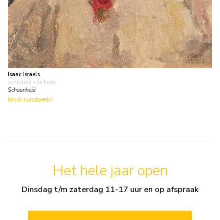
Isaac Israels
schilderij
• te koop
Schoonheid
bekijk kunstwerk
Het hele jaar open
Dinsdag t/m zaterdag 11-17 uur en op afspraak