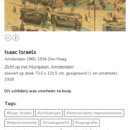
Isaac Israels
Amsterdam 1865-1934 Den Haag
Zicht op het Muntplein, Amsterdam
olieverf op doek
73,0
x
101,5
cm, gesigneerd l.l. en
omstreeks
1918
Dit schilderij was voorheen te koop.
Tags:
#Isaac Israels
#schilderijen
#Amsterdams impressionisme
#impressionisme
#stadsgezicht
#topografie