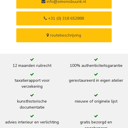
info@simonisbuunk.nl
+31 (0) 318 652888
routebeschrijving
12 maanden ruilrecht
100% authenticiteitsgarantie
taxatierapport voor
gerestaureerd in eigen atelier
verzekering
kunsthistorische
nieuwe of originele lijst
documentatie
advies interieur en verlichting
gratis bezorgd en