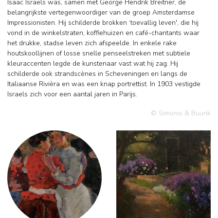
Isaac Israels was, samen met George Hendrik Breitner, de
belangrijkste vertegenwoordiger van de groep Amsterdamse
Impressionisten. Hij schilderde brokken ‘toevallig leven', die hij
vond in de winkelstraten, koffiehuizen en café-chantants waar
het drukke, stadse leven zich afspeelde. In enkele rake
houtskoollijnen of losse snelle penseelstreken met subtiele
kleuraccenten legde de kunstenaar vast wat hij zag. Hij
schilderde ook strandscènes in Scheveningen en langs de
Italiaanse Rivièra en was een knap portrettist. In 1903 vestigde
Israels zich voor een aantal jaren in Parijs.
© Simonis & Buunk