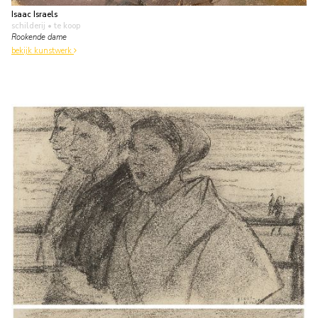
Isaac Israels
schilderij
• te koop
Rookende dame
bekijk kunstwerk