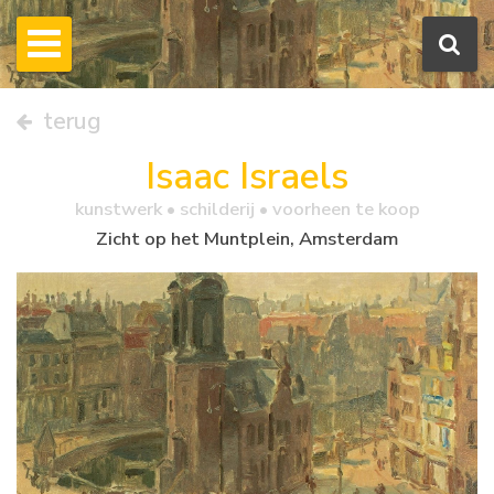
terug
Isaac Israels
kunstwerk •
schilderij
• voorheen te koop
Zicht op het Muntplein, Amsterdam