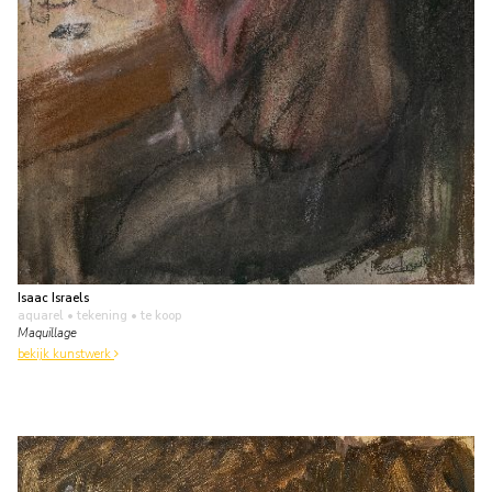
Isaac Israels
aquarel • tekening
• te koop
Maquillage
bekijk kunstwerk