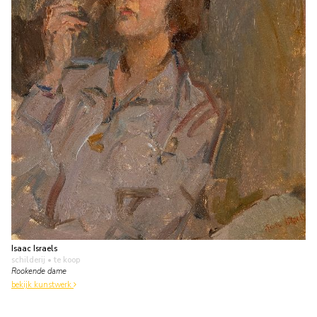
Isaac Israels
schilderij
• te koop
Rookende dame
bekijk kunstwerk