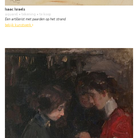
Isaac Israels
aquarel • tekening
• te koop
Een artillerist met paarden op het strand
bekijk kunstwerk