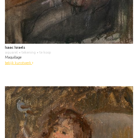
Isaac Israels
aquarel • tekening
• te koop
Maquillage
bekijk kunstwerk