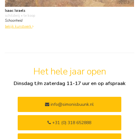
Isaac Israels
schilderij
• te koop
Schoonheid
bekijk kunstwerk
Het hele jaar open
Dinsdag t/m zaterdag 11-17 uur en op afspraak
info@simonisbuunk.nl
+31 (0) 318 652888