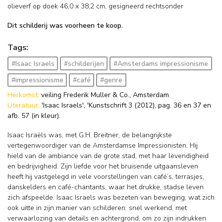
olieverf op doek
46,0
x
38,2
cm, gesigneerd rechtsonder
Dit schilderij was voorheen te koop.
Tags:
#Isaac Israels
#schilderijen
#Amsterdams impressionisme
#impressionisme
#café
#genre
Herkomst:
veiling Frederik Muller & Co., Amsterdam.
Literatuur:
'Isaac Israels', 'Kunstschrift 3 (2012), pag. 36 en 37 en
afb. 57 (in kleur).
Isaac Israëls was, met G.H. Breitner, de belangrijkste
vertegenwoordiger van de Amsterdamse Impressionisten. Hij
hield van de ambiance van de grote stad, met haar levendigheid
en bedrijvigheid. Zijn liefde voor het bruisende uitgaansleven
heeft hij vastgelegd in vele voorstellingen van café’s, terrasjes,
danskelders en café-chantants, waar het drukke, stadse leven
zich afspeelde. Isaac Israels was bezeten van beweging, wat zich
ook uitte in zijn manier van schilderen: snel werkend, met
verwaarlozing van details en achtergrond, om zo zijn indrukken