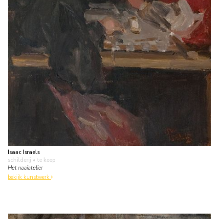
Isaac Israels
schilderij
• te koop
Het naaiatelier
bekijk kunstwerk