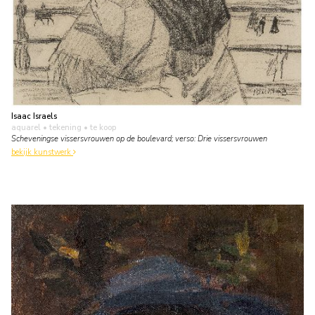
Isaac Israels
aquarel • tekening
• te koop
Scheveningse vissersvrouwen op de boulevard; verso: Drie vissersvrouwen
bekijk kunstwerk