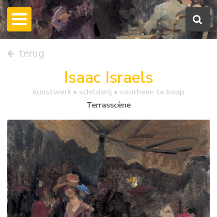
terug
Isaac Israels
kunstwerk •
schilderij
• voorheen te koop
Terrasscène