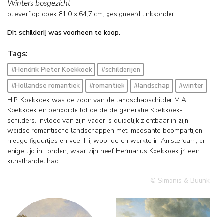
Winters bosgezicht
olieverf op doek
81,0
x
64,7
cm, gesigneerd linksonder
Dit schilderij was voorheen te koop.
Tags:
#Hendrik Pieter Koekkoek
#schilderijen
#Hollandse romantiek
#romantiek
#landschap
#winter
H.P. Koekkoek was de zoon van de landschapschilder M.A.
Koekkoek en behoorde tot de derde generatie Koekkoek-
schilders. Invloed van zijn vader is duidelijk zichtbaar in zijn
weidse romantische landschappen met imposante boompartijen,
nietige figuurtjes en vee. Hij woonde en werkte in Amsterdam, en
enige tijd in Londen, waar zijn neef Hermanus Koekkoek jr. een
kunsthandel had.
© Simonis & Buunk