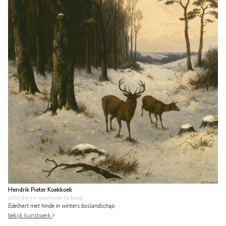
Hendrik Pieter Koekkoek
schilderij
• voorheen te koop
Edelhert met hinde in winters boslandschap
bekijk kunstwerk