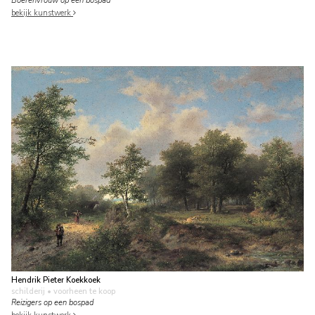
Boerenvrouw op een bospad
bekijk kunstwerk
Hendrik Pieter Koekkoek
schilderij
• voorheen te koop
Reizigers op een bospad