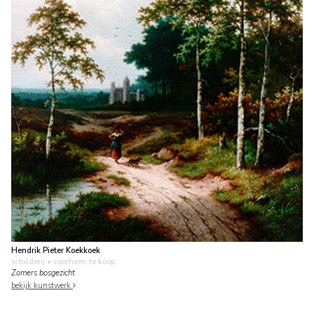
Hendrik Pieter Koekkoek
schilderij
• voorheen te koop
Zomers bosgezicht
bekijk kunstwerk