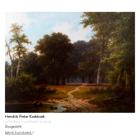
Hendrik Pieter Koekkoek
schilderij
• voorheen te koop
Bosgezicht
bekijk kunstwerk