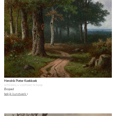
Hendrik Pieter Koekkoek
schilderij
• voorheen te koop
Bospad
bekijk kunstwerk