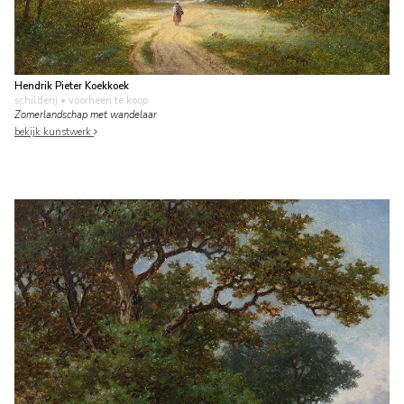
Hendrik Pieter Koekkoek
schilderij
• voorheen te koop
Zomerlandschap met wandelaar
bekijk kunstwerk