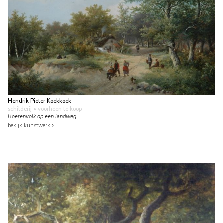
Hendrik Pieter Koekkoek
schilderij
• voorheen te koop
Boerenvolk op een landweg
bekijk kunstwerk