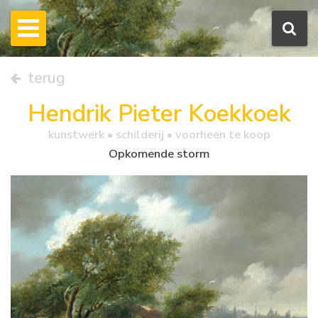
terug
Hendrik Pieter Koekkoek
kunstwerk •
schilderij
• voorheen te koop
Opkomende storm