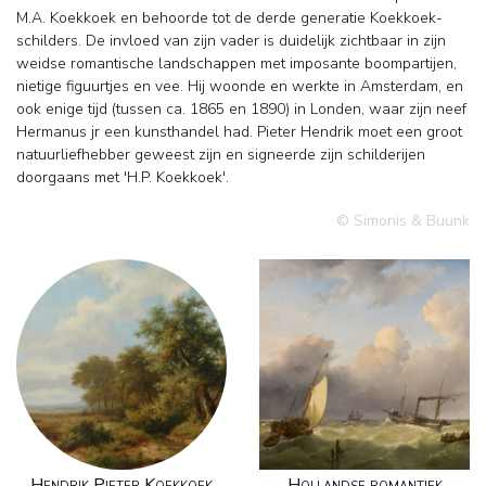
M.A. Koekkoek en behoorde tot de derde generatie Koekkoek-
schilders. De invloed van zijn vader is duidelijk zichtbaar in zijn
weidse romantische landschappen met imposante boompartijen,
nietige figuurtjes en vee. Hij woonde en werkte in Amsterdam, en
ook enige tijd (tussen ca. 1865 en 1890) in Londen, waar zijn neef
Hermanus jr een kunsthandel had. Pieter Hendrik moet een groot
natuurliefhebber geweest zijn en signeerde zijn schilderijen
doorgaans met 'H.P. Koekkoek'.
© Simonis & Buunk
Hendrik Pieter Koekkoek
Hollandse romantiek