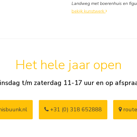
Landweg met boerenhuis en figu
bekijk kunstwerk
Het hele jaar open
insdag t/m zaterdag 11-17 uur en op afspra
isbuunk.nl
+31 (0) 318 652888
route