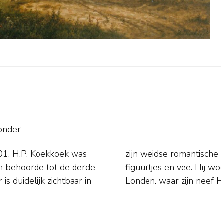
onder
n behoorde tot de derde
erdam, en enige tijd in
is duidelijk zichtbaar in
Londen, waar zijn neef 