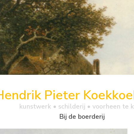
Hendrik Pieter Koekkoe
kunstwerk •
schilderij
• voorheen te 
Bij de boerderij