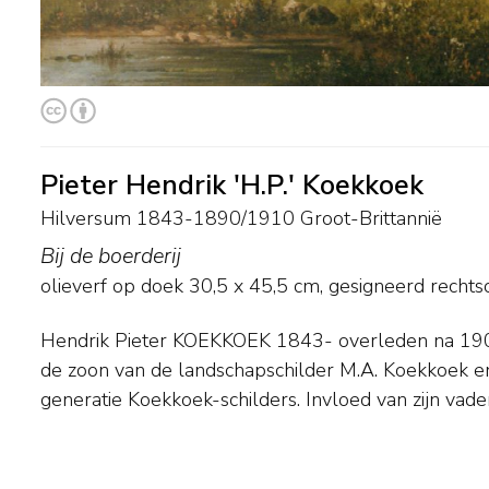
Pieter Hendrik 'H.P.' Koekkoek
Hilversum 1843-1890/1910 Groot-Brittannië
Bij de boerderij
olieverf op doek
30,5
x
45,5
cm, gesigneerd rechts
Hendrik Pieter KOEKKOEK 1843- overleden na 1901. H.P. Koekkoek was
zijn weidse romantische landschappen met imposante boompartijen, nietige
de zoon van de landschapschilder M.A. Koekkoek e
figuurtjes en vee. Hij woonde en werkte in Amst
generatie Koekkoek-schilders. Invloed van zijn vader 