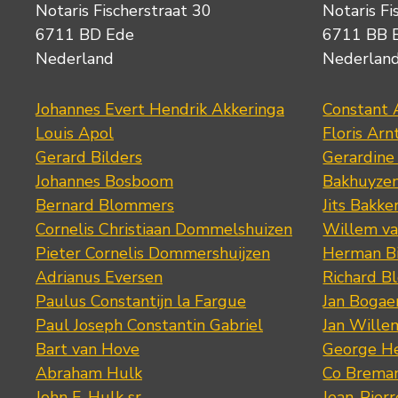
Notaris Fischerstraat 30
Notaris Fi
6711 BD Ede
6711 BB 
Nederland
Nederlan
Johannes Evert Hendrik Akkeringa
Constant 
Louis Apol
Floris Arn
Gerard Bilders
Gerardine
Johannes Bosboom
Bakhuyze
Bernard Blommers
Jits Bakke
Cornelis Christiaan Dommelshuizen
Willem va
Pieter Cornelis Dommershuijzen
Herman Bi
Adrianus Eversen
Richard B
Paulus Constantijn la Fargue
Jan Bogae
Paul Joseph Constantin Gabriel
Jan Wille
Bart van Hove
George He
Abraham Hulk
Co Brema
John F. Hulk sr.
Jean-Pier