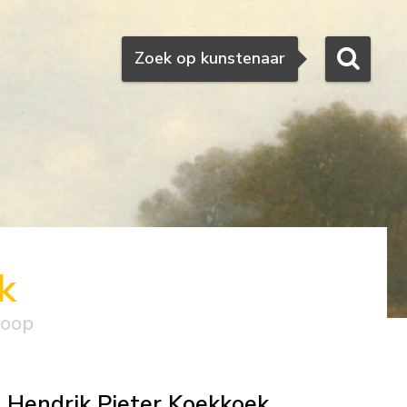
Zoeken
Zoek op kunstenaar
k
koop
Hendrik Pieter Koekkoek