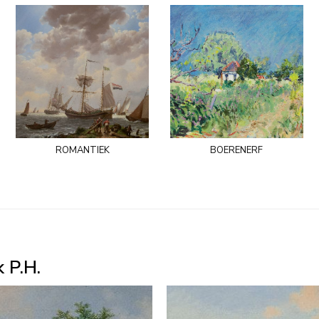
romantiek
boerenerf
 P.H.