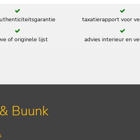
thenticiteitsgarantie
taxatierapport voor ve
e of originele lijst
advies interieur en ve
 & Buunk
s