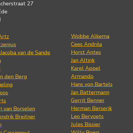
scherstraat 27
Ede
d
Wobbe Alkema
Artz
Cees Andréa
tzenius
Horst Antes
 Jacoba van de Sande
Jan Altink
n
Karel Appel
r
Armando
n den Berg
Hans von Bartels
eling
Jan Battermann
loos
Gerrit Benner
rts
Herman Berserik
m van Borselen
Leo Bervoets
ndrik Breitner
Jules Bissier
n
Willy Boers
re Cassigneul