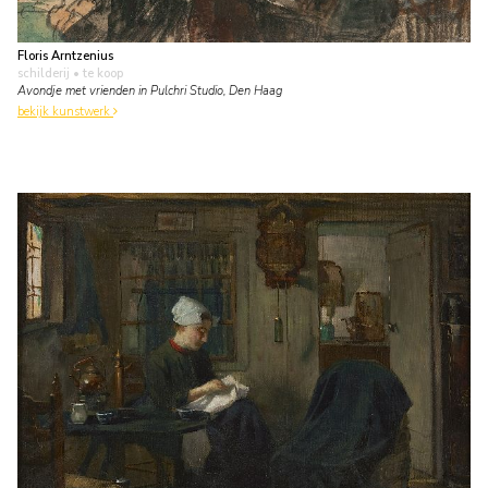
Floris Arntzenius
schilderij
• te koop
Avondje met vrienden in Pulchri Studio, Den Haag
bekijk kunstwerk