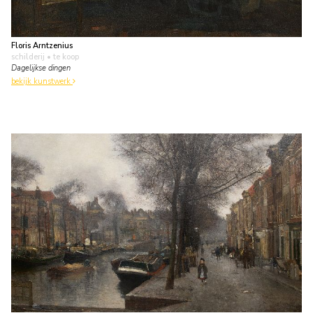
Floris Arntzenius
schilderij
• te koop
Dagelijkse dingen
bekijk kunstwerk