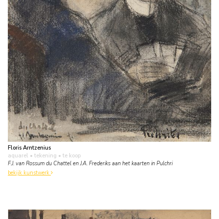
Floris Arntzenius
aquarel • tekening
• te koop
F.J. van Rossum du Chattel en J.A. Frederiks aan het kaarten in Pulchri
bekijk kunstwerk