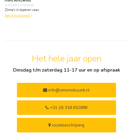
Floris Arntzenius
schilderij
• te koop
Zinnia's in koperen vaas
bekijk kunstwerk
Het hele jaar open
Dinsdag t/m zaterdag 11-17 uur en op afspraak
info@simonisbuunk.nl
+31 (0) 318 652888
routebeschrijving