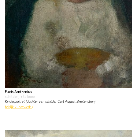
Floris Arntzenius
schilderij
• te koop
Kinderportret (dochter van schilder Carl August Breitenstein)
bekijk kunstwerk