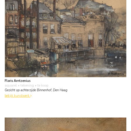
Floris Arntzenius
aquarel • tekening
• te koop
Gezicht op achterzijde Binnenhof, Den Haag
bekijk kunstwerk