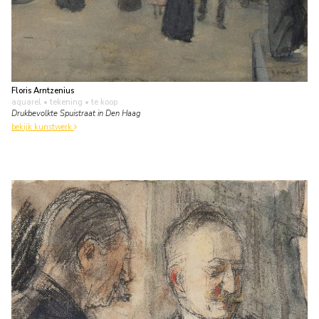
Floris Arntzenius
aquarel • tekening
• te koop
Drukbevolkte Spuistraat in Den Haag
bekijk kunstwerk