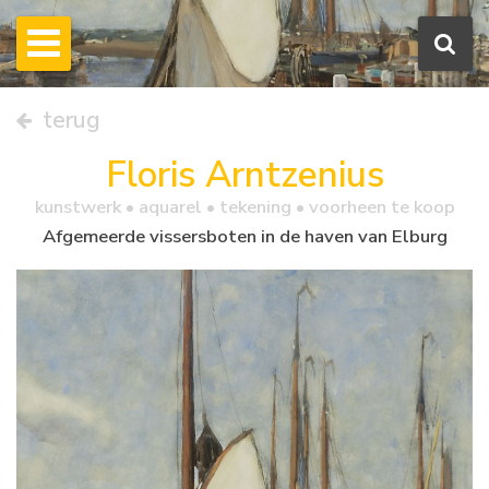
terug
Floris Arntzenius
kunstwerk •
aquarel
• tekening • voorheen te koop
Afgemeerde vissersboten in de haven van Elburg