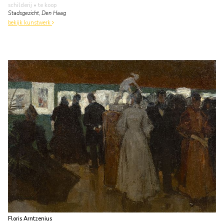
schilderij
• te koop
Stadsgezicht, Den Haag
bekijk kunstwerk
Floris Arntzenius