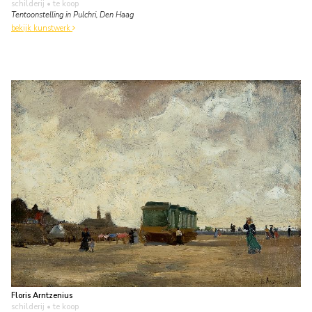
schilderij
• te koop
Tentoonstelling in Pulchri, Den Haag
bekijk kunstwerk
Floris Arntzenius
schilderij
• te koop