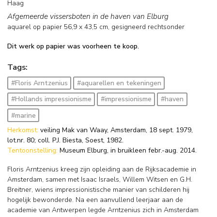
Haag
Afgemeerde vissersboten in de haven van Elburg
aquarel op papier
56,9
x
43,5
cm, gesigneerd rechtsonder
Dit werk op papier was voorheen te koop.
Tags:
#Floris Arntzenius
#aquarellen en tekeningen
#Hollands impressionisme
#impressionisme
#haven
#marine
Herkomst:
veiling Mak van Waay, Amsterdam, 18 sept. 1979,
lot.nr. 80; coll. P.J. Biesta, Soest, 1982.
Tentoonstelling:
Museum Elburg, in bruikleen febr.-aug. 2014.
Floris Arntzenius kreeg zijn opleiding aan de Rijksacademie in
Amsterdam, samen met Isaac Israels, Willem Witsen en G.H.
Breitner, wiens impressionistische manier van schilderen hij
hogelijk bewonderde. Na een aanvullend leerjaar aan de
academie van Antwerpen legde Arntzenius zich in Amsterdam