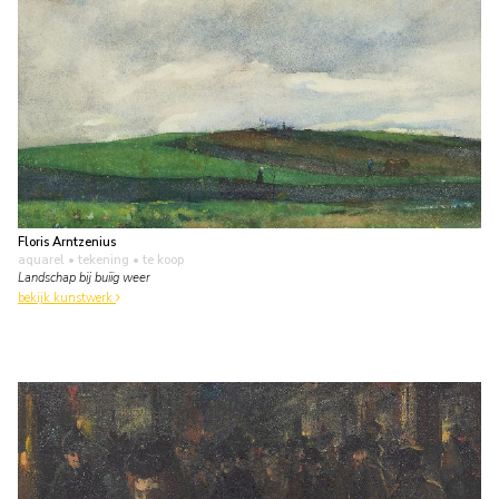
Floris Arntzenius
aquarel • tekening
• te koop
Landschap bij buiïg weer
bekijk kunstwerk