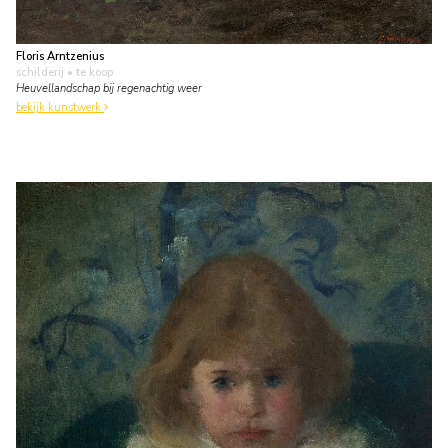
Floris Arntzenius
schilderij
• te koop
Heuvellandschap bij regenachtig weer
bekijk kunstwerk