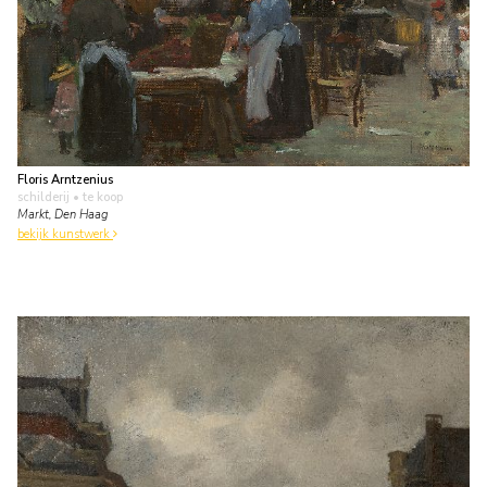
Floris Arntzenius
schilderij
• te koop
Markt, Den Haag
bekijk kunstwerk