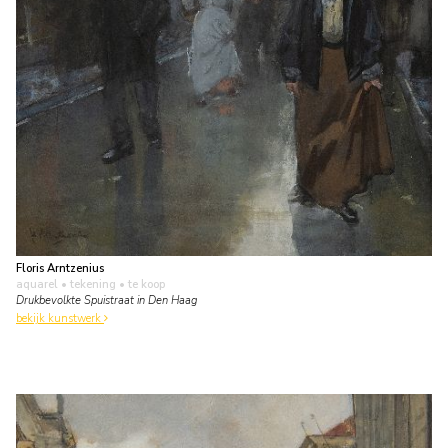
Floris Arntzenius
aquarel • tekening
• te koop
Drukbevolkte Spuistraat in Den Haag
bekijk kunstwerk