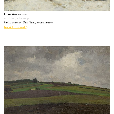
Floris Arntzenius
schilderij
• te koop
Het Buitenhof, Den Haag, in de sneeuw
bekijk kunstwerk