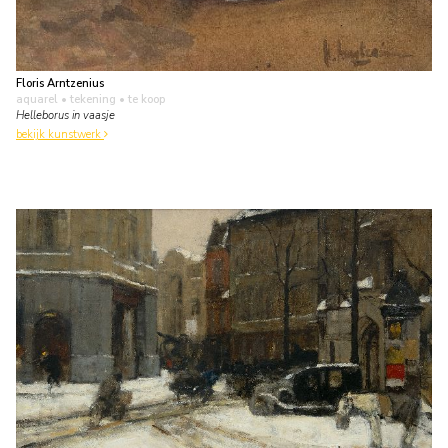
Floris Arntzenius
aquarel • tekening
• te koop
Helleborus in vaasje
bekijk kunstwerk