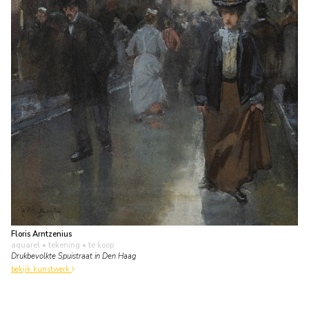
Floris Arntzenius
aquarel • tekening
• te koop
Drukbevolkte Spuistraat in Den Haag
bekijk kunstwerk