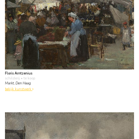
Floris Arntzenius
schilderij
• te koop
Markt, Den Haag
bekijk kunstwerk