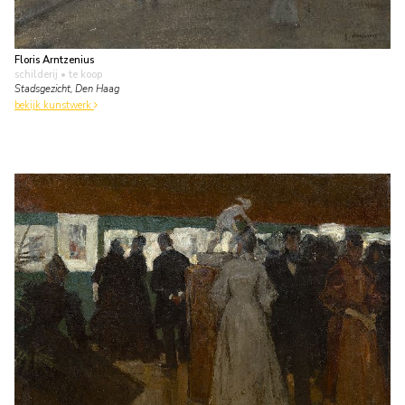
Floris Arntzenius
schilderij
• te koop
Stadsgezicht, Den Haag
bekijk kunstwerk