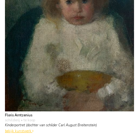
Floris Arntzenius
schilderij
• te koop
Kinderportret (dochter van schilder Carl August Breitenstein)
bekijk kunstwerk