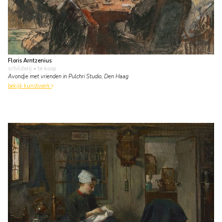
Floris Arntzenius
schilderij
• te koop
Avondje met vrienden in Pulchri Studio, Den Haag
bekijk kunstwerk