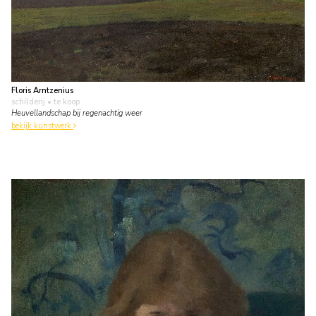
Floris Arntzenius
schilderij
• te koop
Heuvellandschap bij regenachtig weer
bekijk kunstwerk