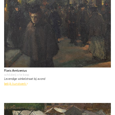
Floris Arntzenius
schilderij
• te koop
Levendige winkelstraat bij avond
bekijk kunstwerk