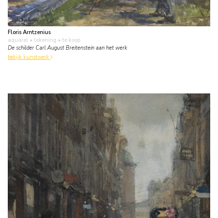
Floris Arntzenius
aquarel • tekening
• te koop
De schilder Carl August Breitenstein aan het werk
bekijk kunstwerk