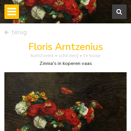
terug
Floris Arntzenius
kunstwerk •
schilderij
• te koop
Zinnia's in koperen vaas