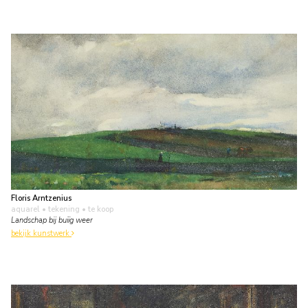
Floris Arntzenius
aquarel • tekening
• te koop
Landschap bij buiïg weer
bekijk kunstwerk