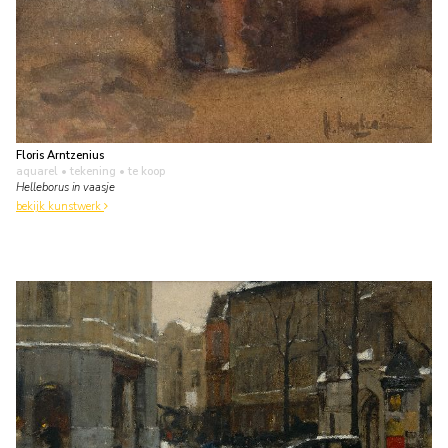
Floris Arntzenius
aquarel • tekening
• te koop
Helleborus in vaasje
bekijk kunstwerk