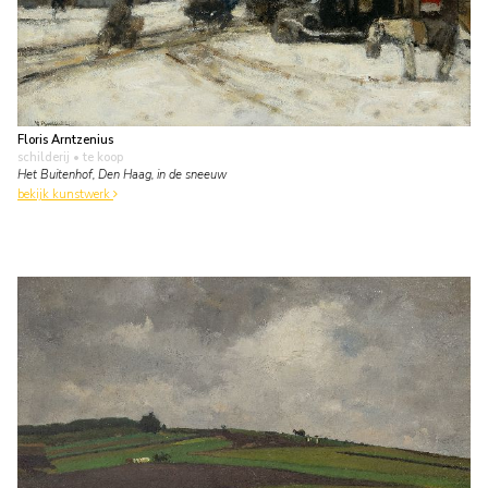
Floris Arntzenius
schilderij
• te koop
Het Buitenhof, Den Haag, in de sneeuw
bekijk kunstwerk