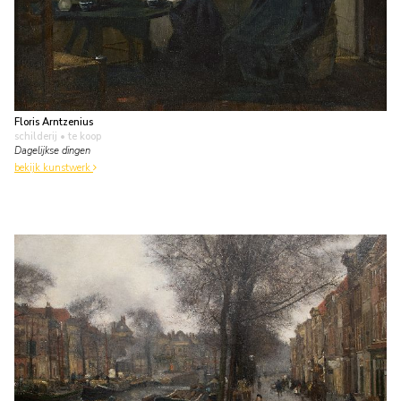
Floris Arntzenius
schilderij
• te koop
Dagelijkse dingen
bekijk kunstwerk