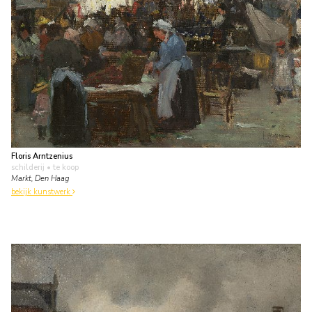
Floris Arntzenius
schilderij
• te koop
Markt, Den Haag
bekijk kunstwerk