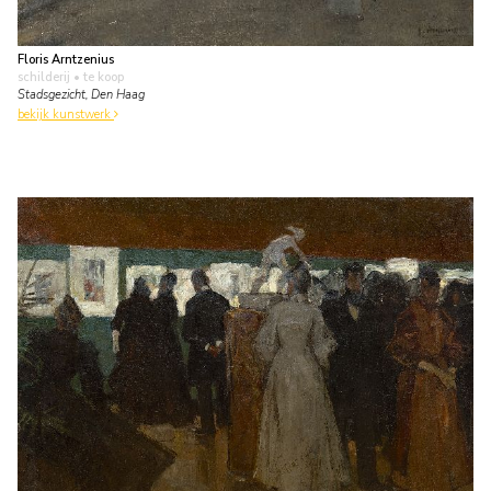
Floris Arntzenius
schilderij
• te koop
Stadsgezicht, Den Haag
bekijk kunstwerk