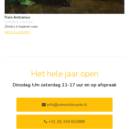
Floris Arntzenius
schilderij
• te koop
Zinnia's in koperen vaas
bekijk kunstwerk
Het hele jaar open
Dinsdag t/m zaterdag 11-17 uur en op afspraak
info@simonisbuunk.nl
+31 (0) 318 652888