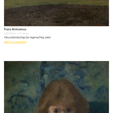
Floris Arntzenius
schilderij
• te koop
Heuvellandschap bij regenachtig weer
bekijk kunstwerk