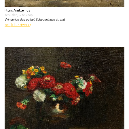
Floris Arntzenius
schilderij
• te koop
Winderige dag op het Scheveningse strand
bekijk kunstwerk