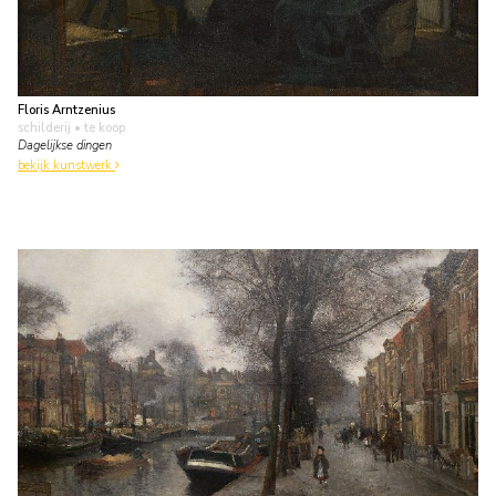
Floris Arntzenius
schilderij
• te koop
Dagelijkse dingen
bekijk kunstwerk