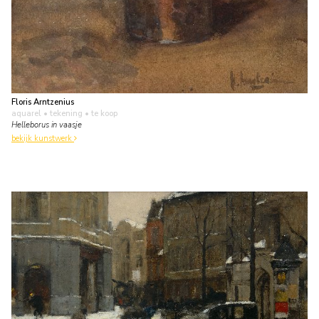
Floris Arntzenius
aquarel • tekening
• te koop
Helleborus in vaasje
bekijk kunstwerk