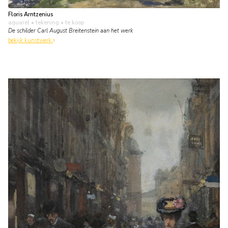
Floris Arntzenius
aquarel • tekening
• te koop
De schilder Carl August Breitenstein aan het werk
bekijk kunstwerk