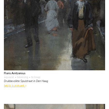
Floris Arntzenius
aquarel • tekening
• te koop
Drukbevolkte Spuistraat in Den Haag
bekijk kunstwerk