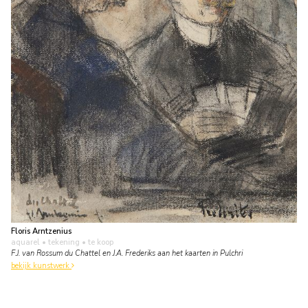
Floris Arntzenius
aquarel • tekening
• te koop
F.J. van Rossum du Chattel en J.A. Frederiks aan het kaarten in Pulchri
bekijk kunstwerk