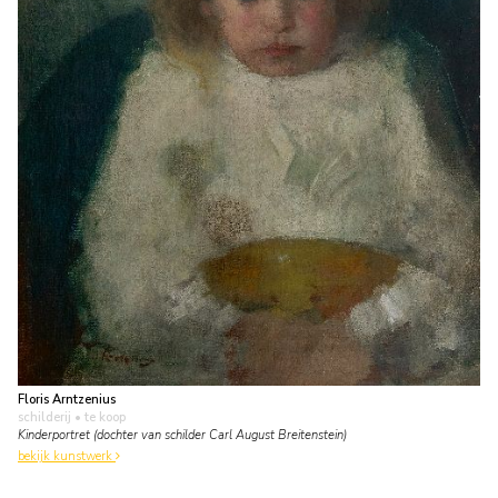
Floris Arntzenius
schilderij
• te koop
Kinderportret (dochter van schilder Carl August Breitenstein)
bekijk kunstwerk