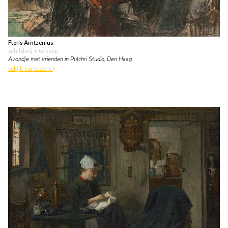
Floris Arntzenius
schilderij
• te koop
Avondje met vrienden in Pulchri Studio, Den Haag
bekijk kunstwerk