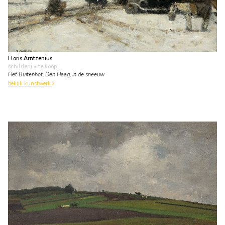
Floris Arntzenius
schilderij
• te koop
Het Buitenhof, Den Haag, in de sneeuw
bekijk kunstwerk