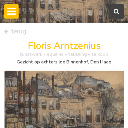
terug
Floris Arntzenius
kunstwerk •
aquarel
• tekening • te koop
Gezicht op achterzijde Binnenhof, Den Haag