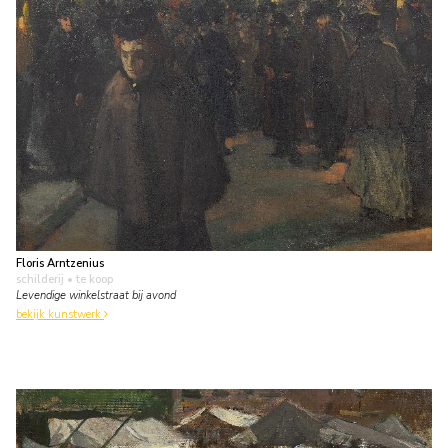
Floris Arntzenius
schilderij
• te koop
Levendige winkelstraat bij avond
bekijk kunstwerk