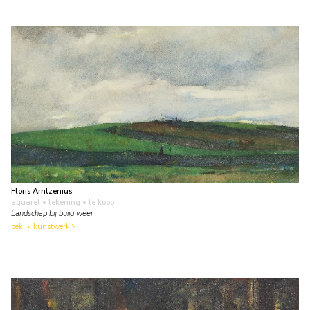
Floris Arntzenius
aquarel • tekening
• te koop
Landschap bij buiïg weer
bekijk kunstwerk