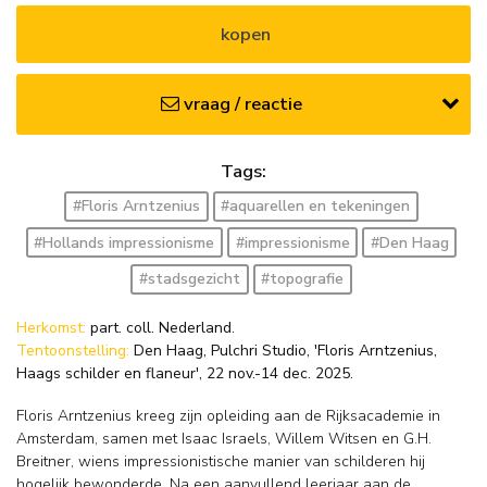
kopen
vraag / reactie
Tags:
#Floris Arntzenius
#aquarellen en tekeningen
#Hollands impressionisme
#impressionisme
#Den Haag
#stadsgezicht
#topografie
Herkomst:
part. coll. Nederland.
Tentoonstelling:
Den Haag, Pulchri Studio, 'Floris Arntzenius,
Haags schilder en flaneur', 22 nov.-14 dec. 2025.
Floris Arntzenius kreeg zijn opleiding aan de Rijksacademie in
Amsterdam, samen met Isaac Israels, Willem Witsen en G.H.
Breitner, wiens impressionistische manier van schilderen hij
hogelijk bewonderde. Na een aanvullend leerjaar aan de