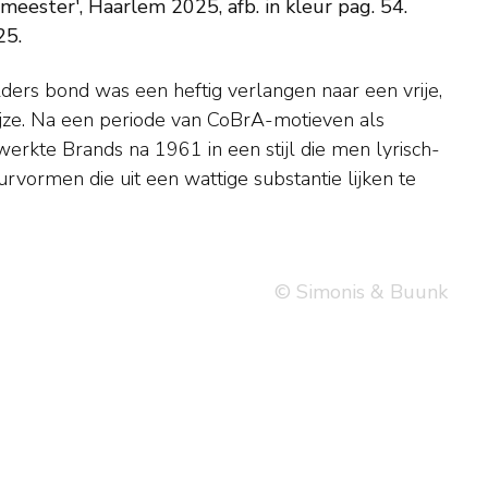
meester', Haarlem 2025, afb. in kleur pag. 54.
25.
© Simonis & Buunk