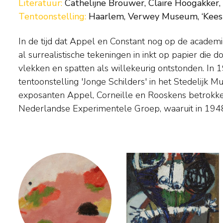
Literatuur:
Cathelijne Brouwer, Claire Hoogakker, 
Tentoonstelling:
Haarlem, Verwey Museum, ‘Kees 
In de tijd dat Appel en Constant nog op de academ
ontstond. Wat deze schilders bond was een heftig ve
al surrealistische tekeningen in inkt op papier die d
spontane uitdrukkingswijze. Na een periode va
vlekken en spatten als willekeurig ontstonden. In 
fabelwezens en vissen, werkte Brands na 1961 in ee
tentoonstelling 'Jonge Schilders' in het Stedelijk
abstract noemt, met kleurvormen die uit een wattige subst
exposanten Appel, Corneille en Rooskens betrokke
Nederlandse Experimentele Groep, waaruit in 19