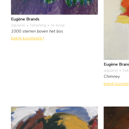
Eugène Brands
aquarel • tekening
• te koop
1000 sterren boven het bos
bekijk kunstwerk
Eugène Bran
aquarel • te
Chimney
bekijk kunst