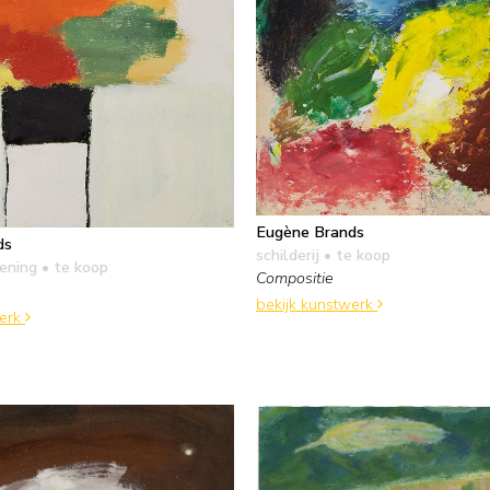
Eugène Brands
ds
schilderij
• te koop
kening
• te koop
Compositie
bekijk kunstwerk
werk