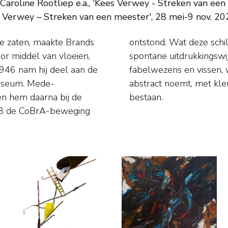
Caroline Rootliep e.a., 'Kees Verwey - Streken van een 
Verwey – Streken van een meester', 28 mei-9 nov. 20
ie zaten, maakte Brands
rlangen naar een vrije,
oor middel van vloeien,
n CoBrA-motieven als
1946 nam hij deel aan de
n stijl die men lyrisch-
 Museum. Mede-
antie lijken te
n hem daarna bij de
bestaan.
48 de CoBrA-beweging