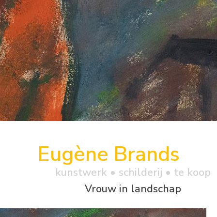
Eugène Brands
kunstwerk •
schilderij
• te koop
Vrouw in landschap