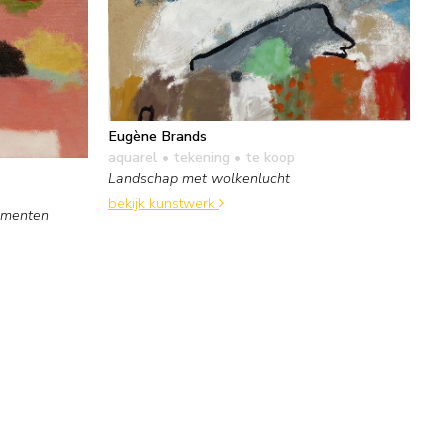
Eugène Brands
aquarel • tekening
• te koop
Landschap met wolkenlucht
bekijk kunstwerk
ementen