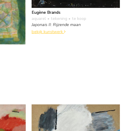
Eugène Brands
aquarel • tekening
• te koop
Japonais II: Rijzende maan
bekijk kunstwerk