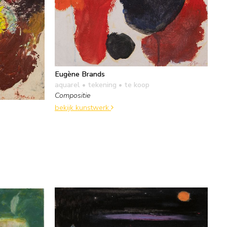
Eugène Brands
aquarel • tekening
• te koop
Compositie
bekijk kunstwerk