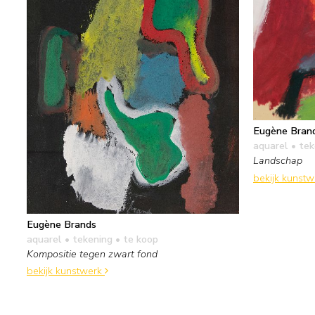
Eugène Bran
aquarel • te
Landschap
bekijk kunst
Eugène Brands
aquarel • tekening
• te koop
Kompositie tegen zwart fond
bekijk kunstwerk