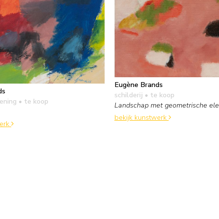
Eugène Brands
ds
schilderij
• te koop
kening
• te koop
Landschap met geometrische el
bekijk kunstwerk
werk