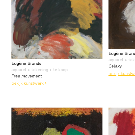
Eugène Bran
aquarel • te
Eugène Brands
Galaxy
aquarel • tekening
• te koop
bekijk kunst
Free movement
bekijk kunstwerk