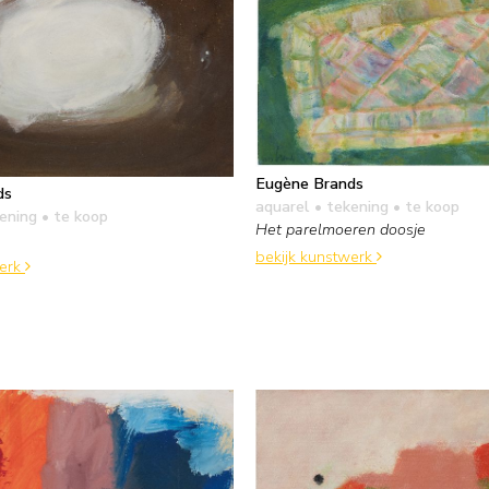
Eugène Brands
ds
aquarel • tekening
• te koop
kening
• te koop
Het parelmoeren doosje
bekijk kunstwerk
werk