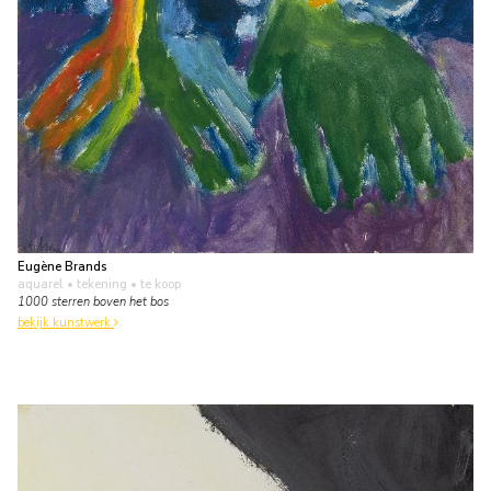
Eugène Brands
aquarel • tekening
• te koop
1000 sterren boven het bos
bekijk kunstwerk