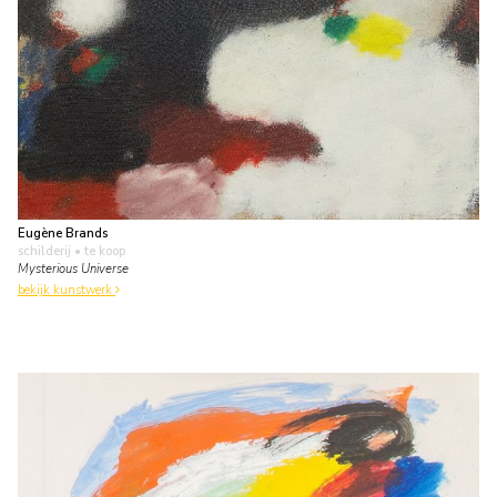
Eugène Brands
schilderij
• te koop
Mysterious Universe
bekijk kunstwerk