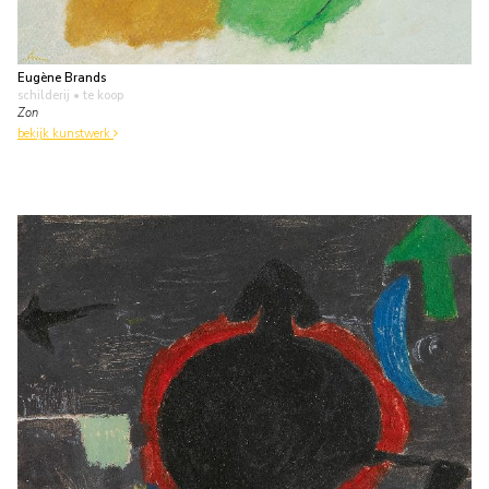
Eugène Brands
schilderij
• te koop
Zon
bekijk kunstwerk