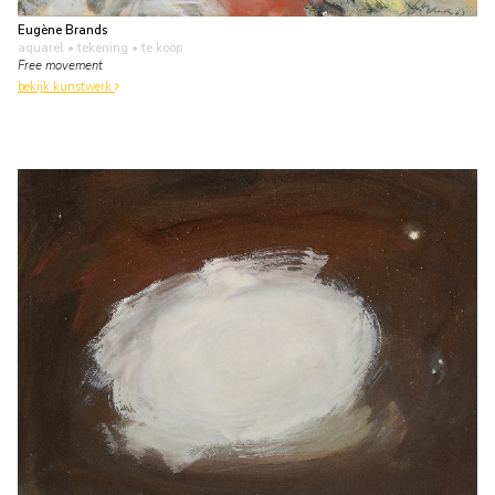
Eugène Brands
aquarel • tekening
• te koop
Free movement
bekijk kunstwerk