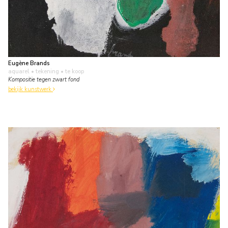
Eugène Brands
aquarel • tekening
• te koop
Kompositie tegen zwart fond
bekijk kunstwerk