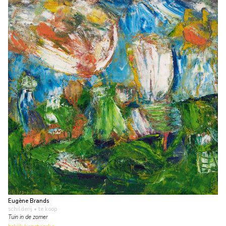
Eugène Brands
schilderij
• te koop
Tuin in de zomer