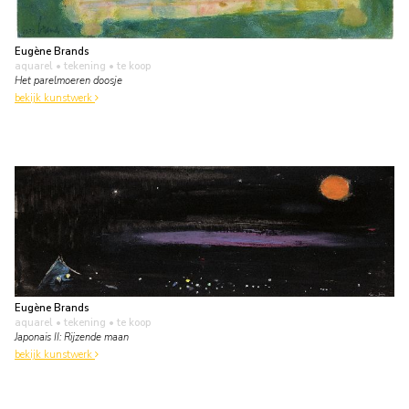
Eugène Brands
aquarel • tekening
• te koop
Het parelmoeren doosje
bekijk kunstwerk
Eugène Brands
aquarel • tekening
• te koop
Japonais II: Rijzende maan
bekijk kunstwerk