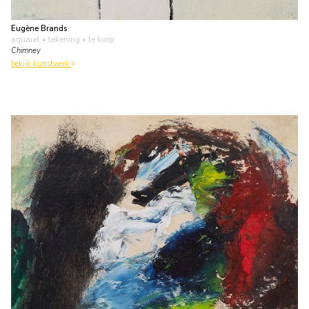
Eugène Brands
aquarel • tekening
• te koop
Chimney
bekijk kunstwerk