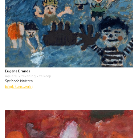
Eugène Brands
aquarel • tekening
• te koop
Spelende kinderen
bekijk kunstwerk