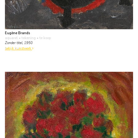
Eugène Brands
aquarel • tekening
• te koop
Zonder titel, 1950
bekijk kunstwerk