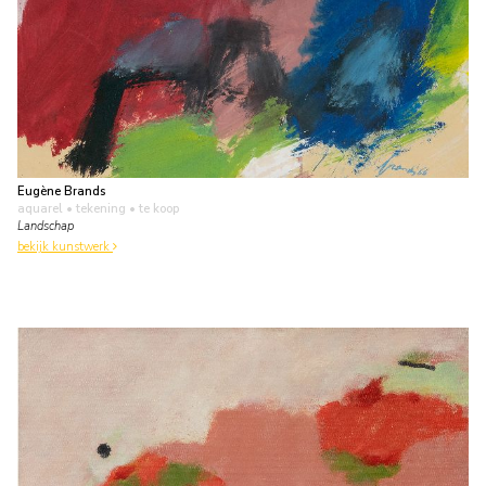
Eugène Brands
aquarel • tekening
• te koop
Landschap
bekijk kunstwerk