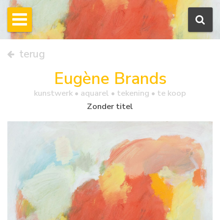
terug
Eugène Brands
kunstwerk •
aquarel
• tekening • te koop
Zonder titel