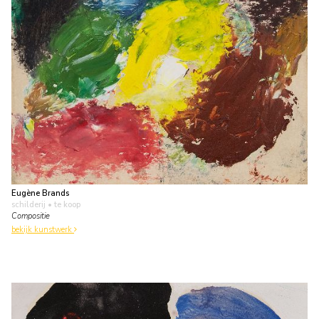
Eugène Brands
schilderij
• te koop
Compositie
bekijk kunstwerk