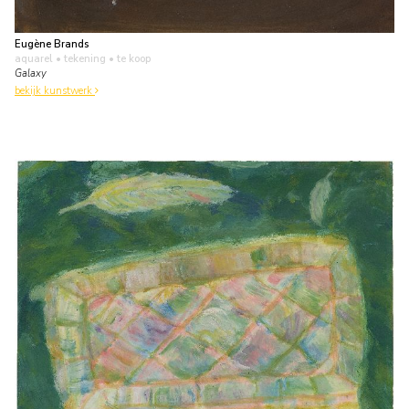
Eugène Brands
aquarel • tekening
• te koop
Galaxy
bekijk kunstwerk