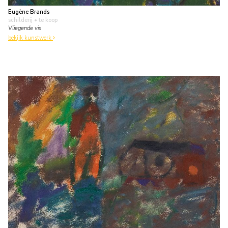
Eugène Brands
schilderij
• te koop
Vliegende vis
bekijk kunstwerk