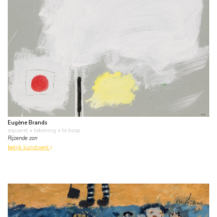
Eugène Brands
aquarel • tekening
• te koop
Rijzende zon
bekijk kunstwerk