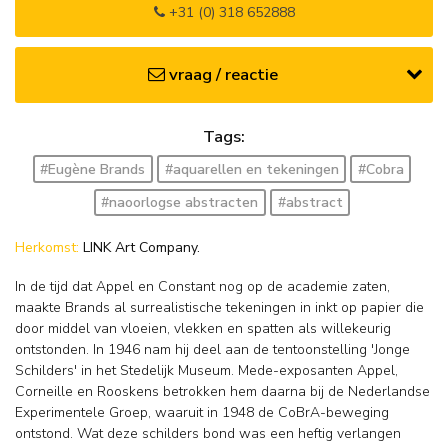
+31 (0) 318 652888
vraag / reactie
Tags:
#Eugène Brands
#aquarellen en tekeningen
#Cobra
#naoorlogse abstracten
#abstract
Herkomst:
LINK Art Company.
In de tijd dat Appel en Constant nog op de academie zaten,
maakte Brands al surrealistische tekeningen in inkt op papier die
door middel van vloeien, vlekken en spatten als willekeurig
ontstonden. In 1946 nam hij deel aan de tentoonstelling 'Jonge
Schilders' in het Stedelijk Museum. Mede-exposanten Appel,
Corneille en Rooskens betrokken hem daarna bij de Nederlandse
Experimentele Groep, waaruit in 1948 de CoBrA-beweging
ontstond. Wat deze schilders bond was een heftig verlangen