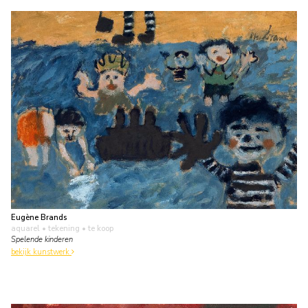
Eugène Brands
aquarel • tekening
• te koop
Spelende kinderen
bekijk kunstwerk