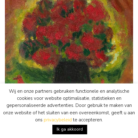
Wij en onze partners gebruiken functionele en analytische
cookies voor website optimalisatie, statistieken en
gepersonaliseerde advertenties. Door gebruik te maken van
onze website of het sluiten van een overeenkomst, geeft u aan
ons
privacybeleid
te accepteren.
Eugène Brands
schilderij
• te koop
Ik ga akkoord
Zwarte vaas
bekijk kunstwerk