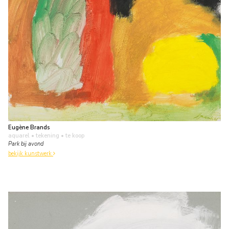
Eugène Brands
aquarel • tekening
• te koop
Park bij avond
bekijk kunstwerk