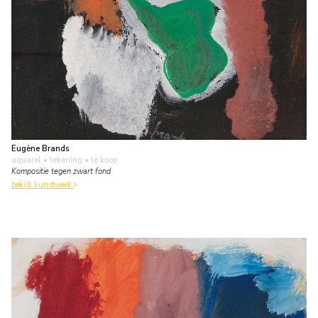
Eugène Brands
aquarel • tekening
• te koop
Kompositie tegen zwart fond
bekijk kunstwerk