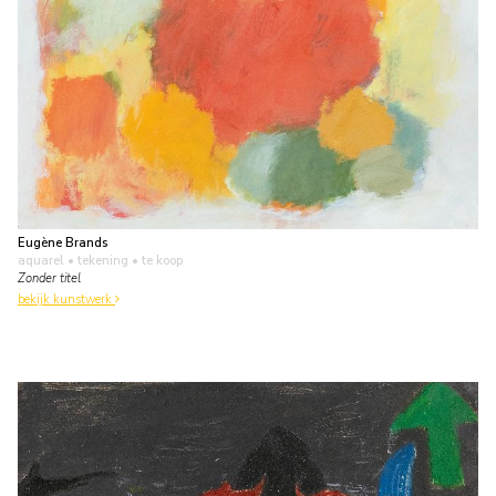
Eugène Brands
aquarel • tekening
• te koop
Zonder titel
bekijk kunstwerk