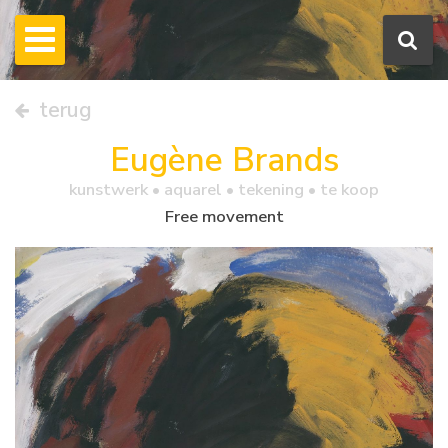
terug
Eugène Brands
kunstwerk •
aquarel
• tekening • te koop
Free movement