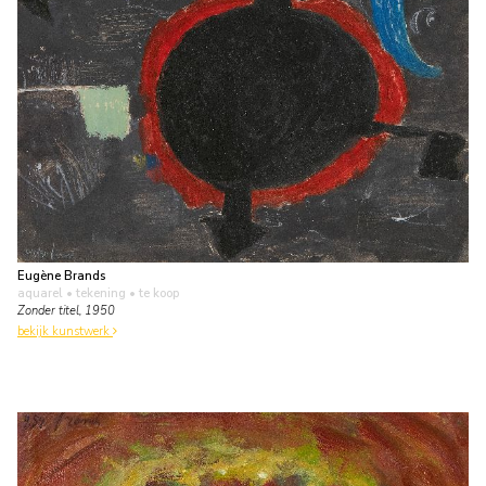
Eugène Brands
aquarel • tekening
• te koop
Zonder titel, 1950
bekijk kunstwerk