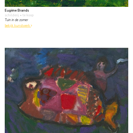
Eugène Brands
schilderij
• te koop
Tuin in de zomer
bekijk kunstwerk