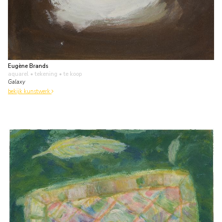
Eugène Brands
aquarel • tekening
• te koop
Galaxy
bekijk kunstwerk