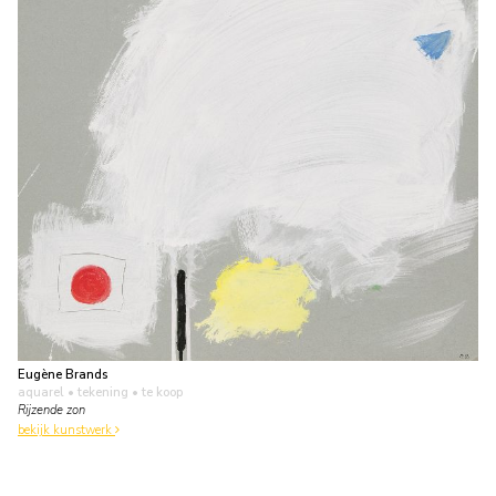
Eugène Brands
aquarel • tekening
• te koop
Rijzende zon
bekijk kunstwerk