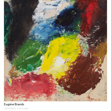
Eugène Brands
schilderij
• te koop