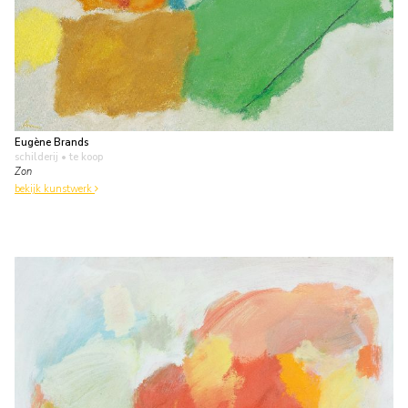
Eugène Brands
schilderij
• te koop
Zon
bekijk kunstwerk