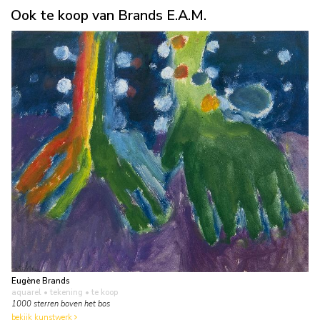
Ook te koop van Brands E.A.M.
Eugène Brands
aquarel • tekening
• te koop
1000 sterren boven het bos
bekijk kunstwerk