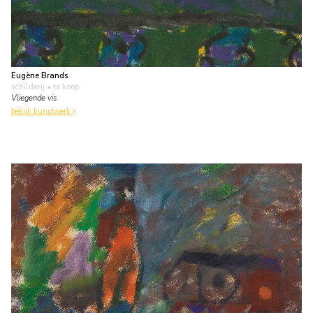
Eugène Brands
schilderij
• te koop
Vliegende vis
bekijk kunstwerk