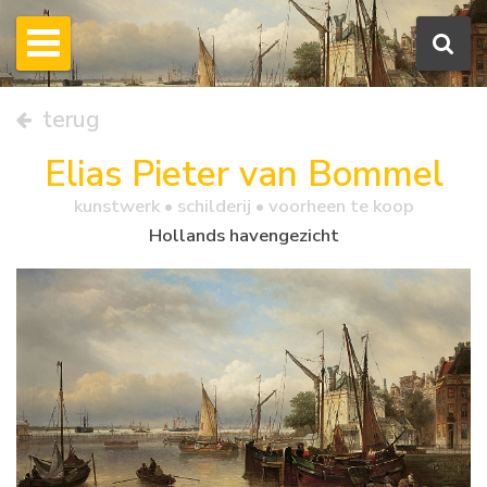
terug
Elias Pieter van Bommel
kunstwerk •
schilderij
• voorheen te koop
Hollands havengezicht