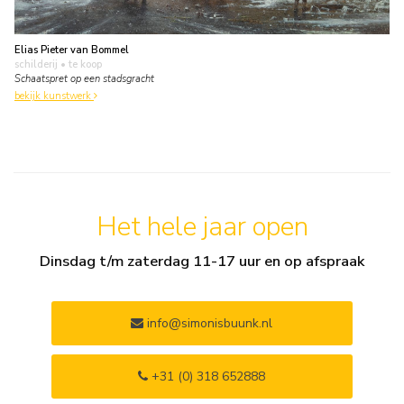
Elias Pieter van Bommel
schilderij
• te koop
Schaatspret op een stadsgracht
bekijk kunstwerk
Het hele jaar open
Dinsdag t/m zaterdag 11-17 uur en op afspraak
info@simonisbuunk.nl
+31 (0) 318 652888