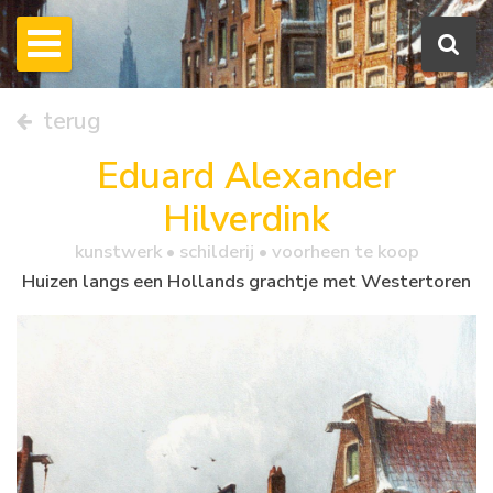
terug
Eduard Alexander
Hilverdink
kunstwerk •
schilderij
• voorheen te koop
Huizen langs een Hollands grachtje met Westertoren