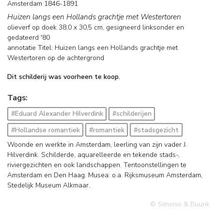
Amsterdam 1846-1891
Huizen langs een Hollands grachtje met Westertoren
olieverf op doek
38,0
x
30,5
cm, gesigneerd linksonder en
gedateerd '80
annotatie Titel: Huizen langs een Hollands grachtje met
Westertoren op de achtergrond
Dit schilderij was voorheen te koop.
Tags:
#Eduard Alexander Hilverdink
#schilderijen
#Hollandse romantiek
#romantiek
#stadsgezicht
Woonde en werkte in Amsterdam, leerling van zijn vader J.
Hilverdink. Schilderde, aquarelleerde en tekende stads-,
riviergezichten en ook landschappen. Tentoonstellingen te
Amsterdam en Den Haag. Musea: o.a. Rijksmuseum Amsterdam,
Stedelijk Museum Alkmaar.
© Simonis & Buunk