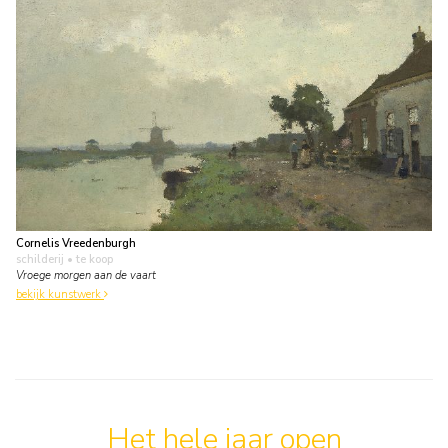
Cornelis Vreedenburgh
schilderij
• te koop
Vroege morgen aan de vaart
bekijk kunstwerk
Het hele jaar open