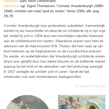
Herkomst:
part. bezit Zwitserland.
Literatuur:
vgl: Sigrid Thomassen, 'Cornelis Vreedenburgh (1880-
1946): schilder van stad, land en water', Venlo 2000, afb. pag.
78-79.
Cornelis Vreedenburgh was grotendeels autodidact. Aanvankelijk
werkte hij als huisschilder en tekende en schilderde hij in zijn vrije
tijd, totdat hij zich in 1904 door een koninklijke subsidie helemaal
aan de schilderkunst kon wijden. Waardevol waren voor hem de
adviezen van de impressionist W.B. Tholen, die hem vaak op zijn
boot meenam op de Kagerplassen en de Loosdrechtse plassen.
De weide- en watertaferelen die Vreedenburgh schilderde waren
direct zeer geliefd door hun sterke kleuren en de treffende manier
waarop hij het licht en de atmosfeer van het landschap weergaf.
In 1917 vestigde de schilder zich in Laren. Vanaf die tijd
ontstonden ook veel Amsterdamse stadsgezichten.
© Simonis & Buunk