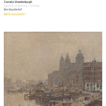
Cornelis Vreedenburgh
aquarel • tekening
• te koop
Een kloosterhof
bekijk kunstwerk