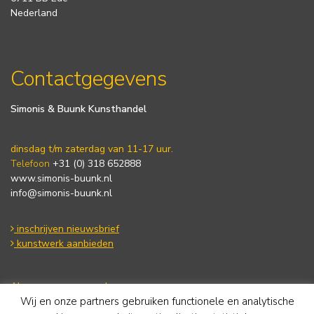
Nederland
Contactgegevens
Simonis & Buunk Kunsthandel
dinsdag t/m zaterdag van 11-17 uur.
Telefoon
+31 (0) 318 652888
www.simonis-buunk.nl
info@simonis-buunk.nl
inschrijven nieuwsbrief
kunstwerk aanbieden
Algemene voorwaarden
Wij en onze partners gebruiken functionele en analytische
Privacy statement