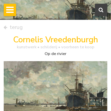
terug
Cornelis Vreedenburgh
kunstwerk •
schilderij
• voorheen te koop
Op de rivier