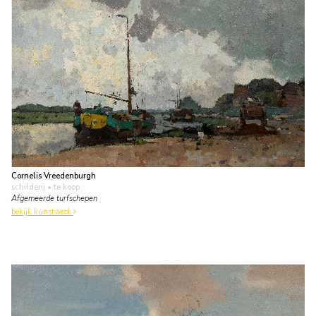
Cornelis Vreedenburgh
schilderij
• te koop
Afgemeerde turfschepen
bekijk kunstwerk