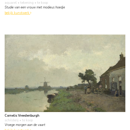
aquarel • tekening
• te koop
Studie van een vrouw met modieus hoedje
bekijk kunstwerk
Cornelis Vreedenburgh
schilderij
• te koop
Vroege morgen aan de vaart