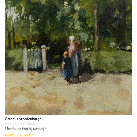
Cornelis Vreedenburgh
schilderij
• te koop
Moeder en kind bij tuinhekje
bekijk kunstwerk