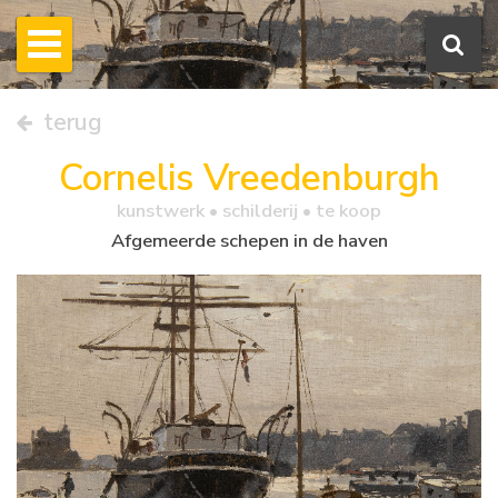
terug
Cornelis Vreedenburgh
kunstwerk •
schilderij
• te koop
Afgemeerde schepen in de haven