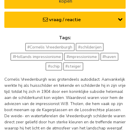
kopen
vraag / reactie
Tags:
#Cornelis Vreedenburgh
#schilderijen
#Hollands impressionisme
#impressionisme
#haven
#schip
#steiger
Cornelis Vreedenburgh was grotendeels autodidact. Aanvankelijk
werkte hij als huisschilder en tekende en schilderde hij in zijn vrije
tijd, totdat hij zich in 1904 door een koninklijke subsidie helemaal
aan de schilderkunst kon wijden. Waardevol waren voor hem de
adviezen van de impressionist W.B. Tholen, die hem vaak op zijn
boot meenam op de Kagerplassen en de Loosdrechtse plassen.
De weide- en watertaferelen die Vreedenburgh schilderde waren
direct zeer geliefd door hun sterke kleuren en de treffende manier
waarop hij het licht en de atmosfeer van het landschap weergaf.