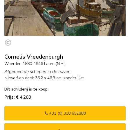
Cornelis Vreedenburgh
Woerden 1880-1946 Laren (N.H.)
Afgemeerde schepen in de haven
olieverf op doek
36,2
x
46,3
cm,
zonder lijst
Dit schilderij is te koop.
Prijs: € 4.200
+31 (0) 318 652888