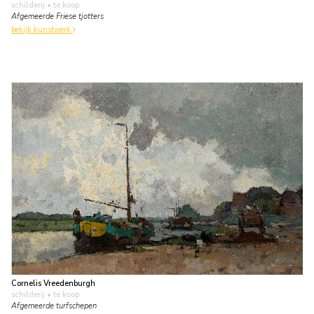
schilderij
• te koop
Afgemeerde Friese tjotters
bekijk kunstwerk
Cornelis Vreedenburgh
schilderij
• te koop
Afgemeerde turfschepen