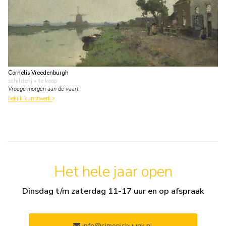
Cornelis Vreedenburgh
schilderij
• te koop
Vroege morgen aan de vaart
bekijk kunstwerk
Het hele jaar open
Dinsdag t/m zaterdag 11-17 uur en op afspraak
info@simonisbuunk.nl