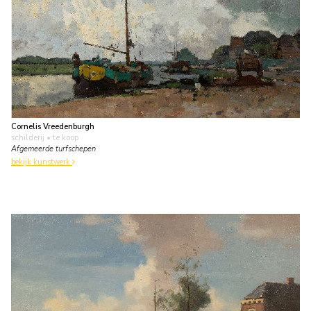
Cornelis Vreedenburgh
schilderij
• te koop
Afgemeerde turfschepen
bekijk kunstwerk