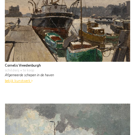
Cornelis Vreedenburgh
schilderij
• te koop
Afgemeerde schepen in de haven
bekijk kunstwerk