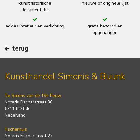
kunsthistorische
nieuwe of originele lijst
documentatie
advies interieur en verlichting
gratis bezorgd en
opgehangen
terug
Kunsthandel Simonis & Buunk
De Salons van de 19e Eeuw
Notaris Fischerstraat 30
6711 BD Ede
Nederland
Fischerhuis
Notaris Fischerstraat 27