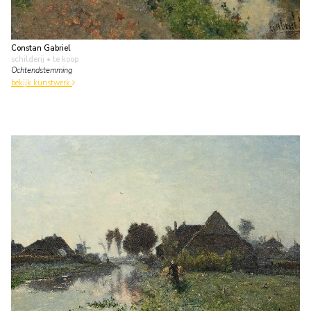
Constan Gabriel
schilderij
• te koop
Ochtendstemming
bekijk kunstwerk