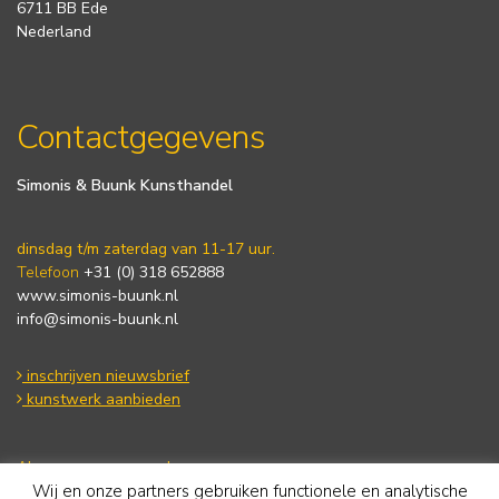
6711 BB Ede
Nederland
Contactgegevens
Simonis & Buunk Kunsthandel
dinsdag t/m zaterdag van 11-17 uur.
Telefoon
+31 (0) 318 652888
www.simonis-buunk.nl
info@simonis-buunk.nl
inschrijven nieuwsbrief
kunstwerk aanbieden
Algemene voorwaarden
Wij en onze partners gebruiken functionele en analytische
Privacy statement