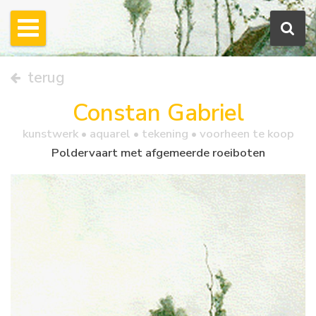
terug
Constan Gabriel
kunstwerk •
aquarel
• tekening • voorheen te koop
Poldervaart met afgemeerde roeiboten