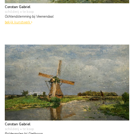
Constan Gabriel
schilderij
• te koop
Ochtendstemming bij Veenendaal
bekijk kunstwerk
Constan Gabriel
schilderij
• te koop
Poldermolen bij Giethoorn