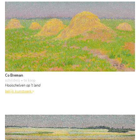
Co Breman
schilderij
• te koop
Hooischelven op 't land
bekijk kunstwerk