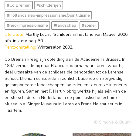
#Co Breman
#schilderijen
#Hollands neo-impressionisme/pointillisme
#neo-impressionisme
#landschap
#zomer
Literatuur:
Marthy Locht, 'Schilders in het land van Mauve' 2006,
afb. in kleur pag. 50.
Tentoonstelling:
Wintersalon 2002.
Co Breman kreeg zijn opleiding aan de Academie in Brussel. In
1897 verhuisde hij naar Blaricum, daarna naar Laren, waar hij
deel uitmaakte van de schilders die behoorden tot de Larense
School. Breman schilderde in zonlicht badende en zorgvuldig
gecomponeerde landschappen, boerderijen, kleurrijke interieurs
en figuren. Samen met F. Hart Nibbrig werkte hij als één van de
eerste schilders in Nederland in de pointillistische techniek.
Musea: o.a. Singer Museum in Laren en Frans Halsmuseum in
Haarlem.
© Simonis & Buunk