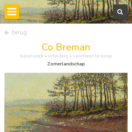
terug
Co Breman
kunstwerk •
schilderij
• voorheen te koop
Zomerlandschap