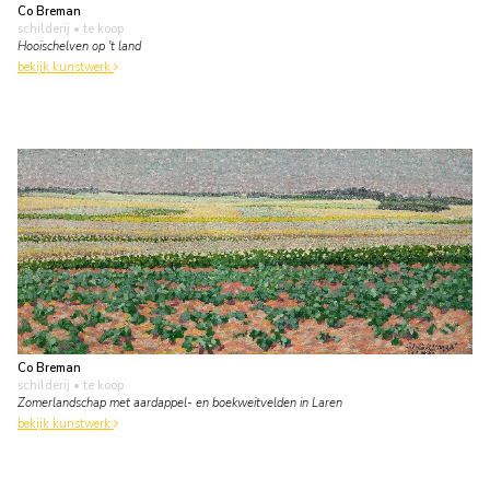
Co Breman
schilderij
• te koop
Hooischelven op 't land
bekijk kunstwerk
Co Breman
schilderij
• te koop
Zomerlandschap met aardappel- en boekweitvelden in Laren
bekijk kunstwerk