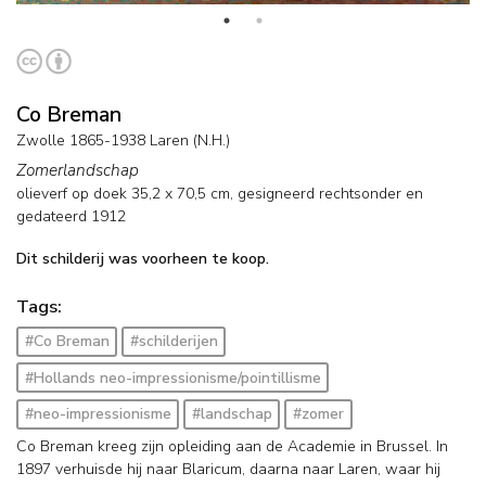
Co Breman
Zwolle 1865-1938 Laren (N.H.)
Zomerlandschap
olieverf op doek
35,2
x
70,5
cm, gesigneerd rechtsonder en
gedateerd 1912
Dit schilderij was voorheen te koop.
Tags:
#Co Breman
#schilderijen
#Hollands neo-impressionisme/pointillisme
#neo-impressionisme
#landschap
#zomer
Co Breman kreeg zijn opleiding aan de Academie in Brussel. In
1897 verhuisde hij naar Blaricum, daarna naar Laren, waar hij