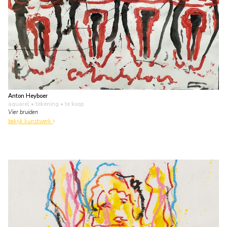
Anton Heyboer
aquarel • tekening
• te koop
Vier bruiden
bekijk kunstwerk