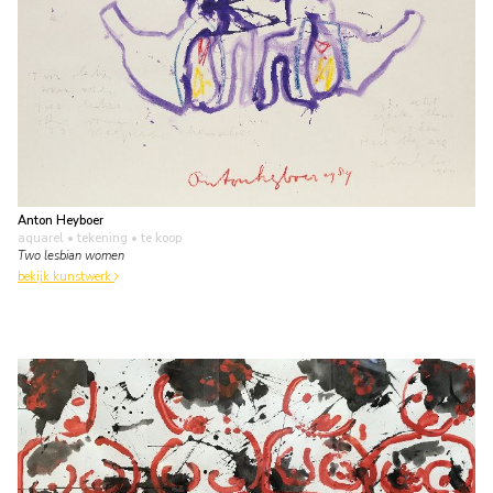
Anton Heyboer
aquarel • tekening
• te koop
Two lesbian women
bekijk kunstwerk