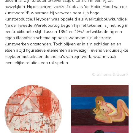
decennia. Zijn turbulente levensstijl uitte zich in een vijftal
huwelijken. Hij omschreef zichzelf ook als 'de Robin Hood van de
kunstwereld', waarmee hij verwees naar zijn hoge
kunstproductie. Heyboer was opgeleid als werktuigbouwkundige.
Na de Tweede Wereldoorlog begon hij met tekenen, zij het nog in
een traditionele stijl. Tussen 1954 en 1957 ontwikkelde hij een
eigen filosofisch schema op basis waarvan zijn abstracte
kunstwerken ontstonden. Toch blijven er in zijn schilderijen en
etsen altijd figuratieve elementen aanwezig. Tevens verduidelijkte
Heyboer met teksten de thema's van zijn werk, waarin vaak
menselijke relaties een rol spelen.
© Simonis & Buunk