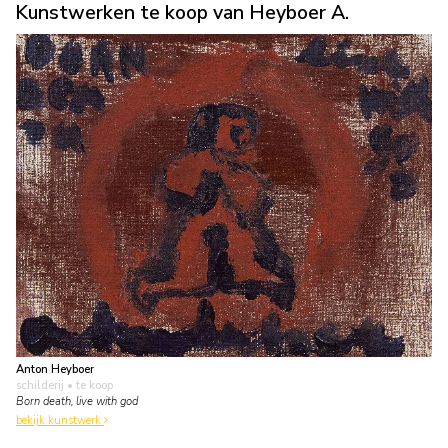
Kunstwerken te koop van Heyboer A.
Anton Heyboer
schilderij
• te koop
Born death, live with god
bekijk kunstwerk