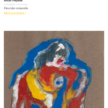
Anton Heyboer
schilderij
• te koop
Kleurrijke compositie
bekijk kunstwerk