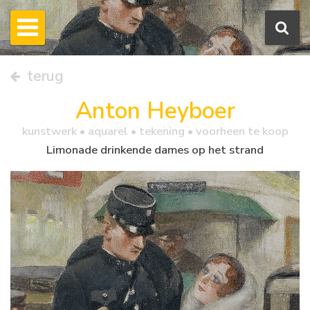
terug
Anton Heyboer
kunstwerk •
aquarel
• tekening • voorheen te koop
Limonade drinkende dames op het strand