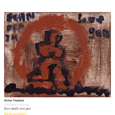
Anton Heyboer
schilderij
• te koop
Born death, love god
bekijk kunstwerk