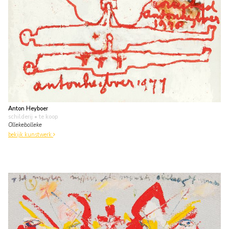
Anton Heyboer
schilderij
• te koop
Ollekebolleke
bekijk kunstwerk