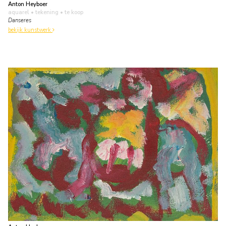
Anton Heyboer
aquarel • tekening
• te koop
Danseres
bekijk kunstwerk