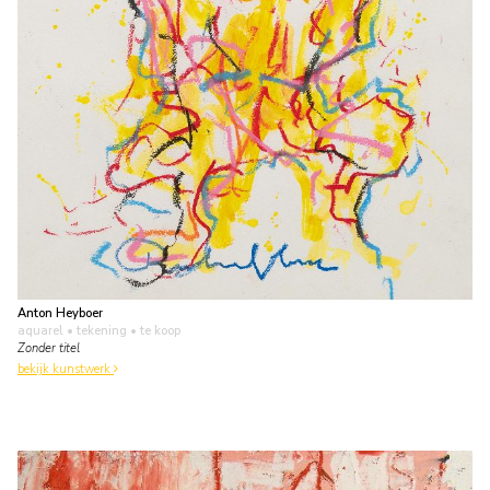
Anton Heyboer
aquarel • tekening
• te koop
Zonder titel
bekijk kunstwerk