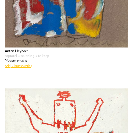
Anton Heyboer
aquarel • tekening
• te koop
Moeder en kind
bekijk kunstwerk