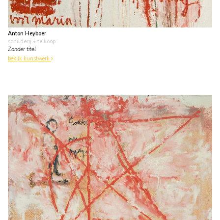
Anton Heyboer
schilderij
• te koop
Zonder titel
bekijk kunstwerk