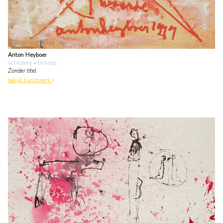
Anton Heyboer
schilderij
• te koop
Zonder titel
bekijk kunstwerk