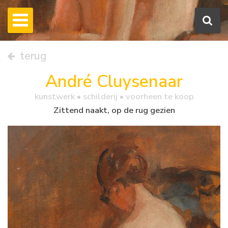
terug
André Cluysenaar
kunstwerk •
schilderij
• voorheen te koop
Zittend naakt, op de rug gezien