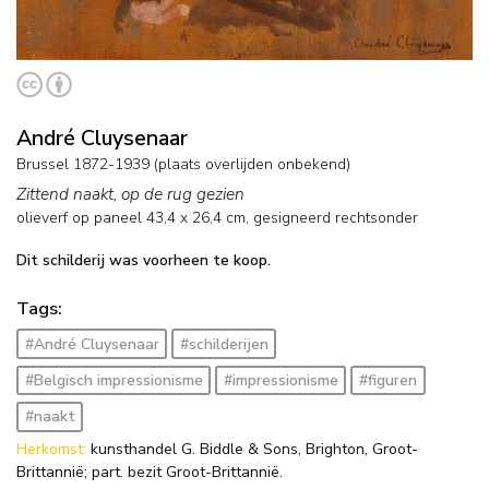
André Cluysenaar
Brussel 1872-1939 (plaats overlijden onbekend)
Zittend naakt, op de rug gezien
olieverf op paneel
43,4
x
26,4
cm, gesigneerd rechtsonder
Dit schilderij was voorheen te koop.
Tags:
#André Cluysenaar
#schilderijen
#Belgisch impressionisme
#impressionisme
#figuren
#naakt
Herkomst:
kunsthandel G. Biddle & Sons, Brighton, Groot-
Brittannië; part. bezit Groot-Brittannië.