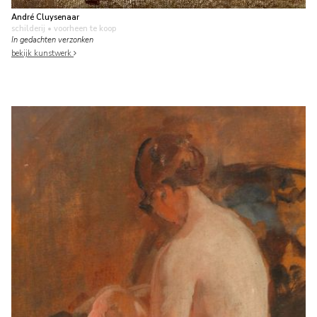
André Cluysenaar
schilderij
• voorheen te koop
In gedachten verzonken
bekijk kunstwerk