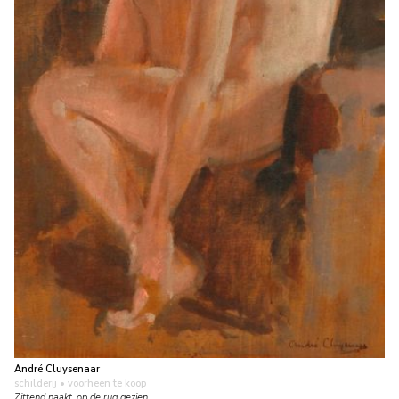
André Cluysenaar
schilderij
• voorheen te koop
Zittend naakt, op de rug gezien