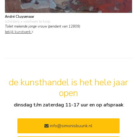
André Cluysenaar
schilderij
• voorheen te koop
Toilet makende jonge vrouw (pendant van 12809)
bekijk kunstwerk
de kunsthandel is het hele jaar
open
dinsdag t/m zaterdag 11-17 uur en op afspraak
info@simonisbuunk.nl