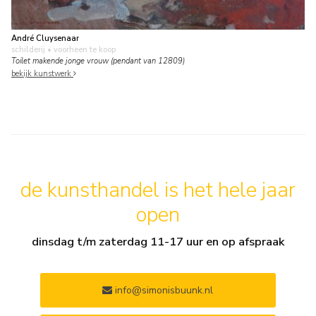
André Cluysenaar
schilderij
• voorheen te koop
Toilet makende jonge vrouw (pendant van 12809)
bekijk kunstwerk
de kunsthandel is het hele jaar
open
dinsdag t/m zaterdag 11-17 uur en op afspraak
info@simonisbuunk.nl