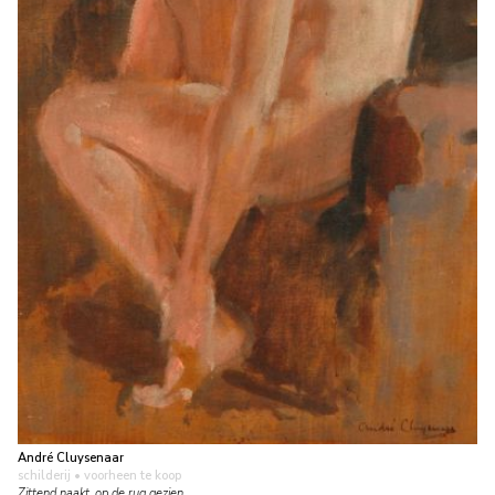
André Cluysenaar
schilderij
• voorheen te koop
Zittend naakt, op de rug gezien