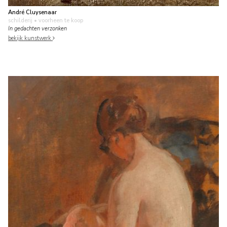
André Cluysenaar
schilderij
• voorheen te koop
In gedachten verzonken
bekijk kunstwerk