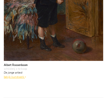
Albert Roosenboom
schilderij
• te koop
De jonge artiest
bekijk kunstwerk