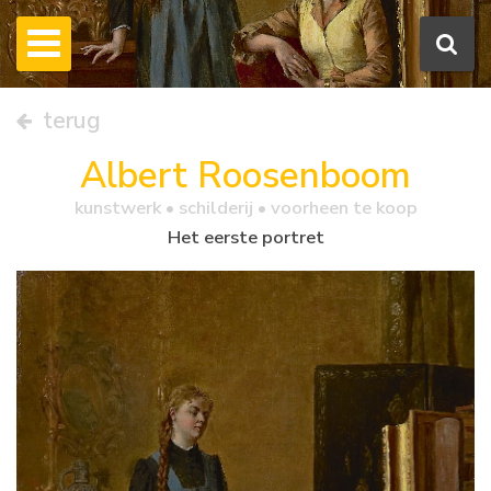
terug
Albert Roosenboom
kunstwerk •
schilderij
• voorheen te koop
Het eerste portret