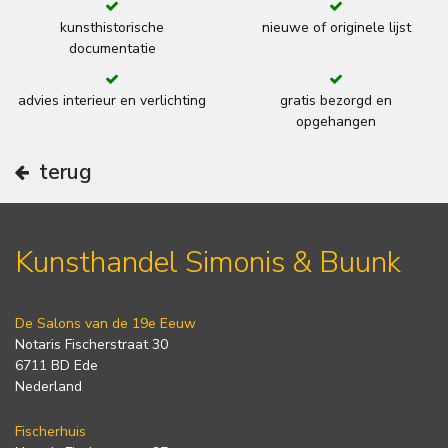
kunsthistorische
nieuwe of originele lijst
documentatie
advies interieur en verlichting
gratis bezorgd en
opgehangen
terug
Kunsthandel Simonis & Buunk
De Salons van de 19e Eeuw
Notaris Fischerstraat 30
6711 BD Ede
Nederland
Fischerhuis