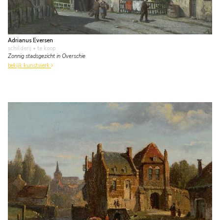
Adrianus Eversen
schilderij
• te koop
Zonnig stadsgezicht in Overschie
bekijk kunstwerk