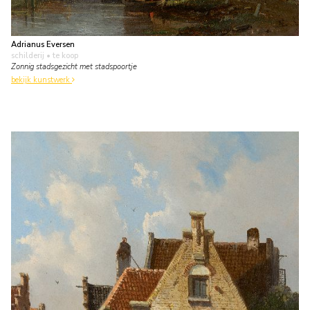
Adrianus Eversen
schilderij
• te koop
Zonnig stadsgezicht met stadspoortje
bekijk kunstwerk