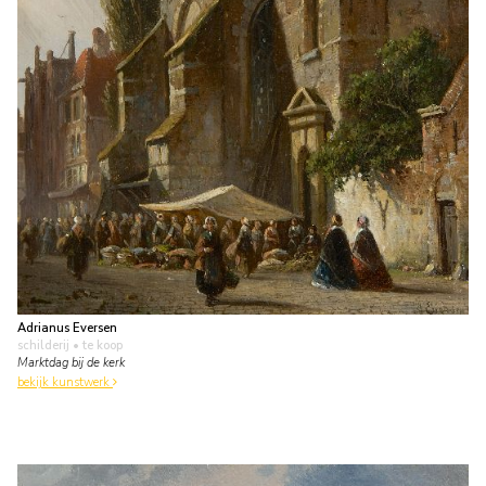
Adrianus Eversen
schilderij
• te koop
Marktdag bij de kerk
bekijk kunstwerk