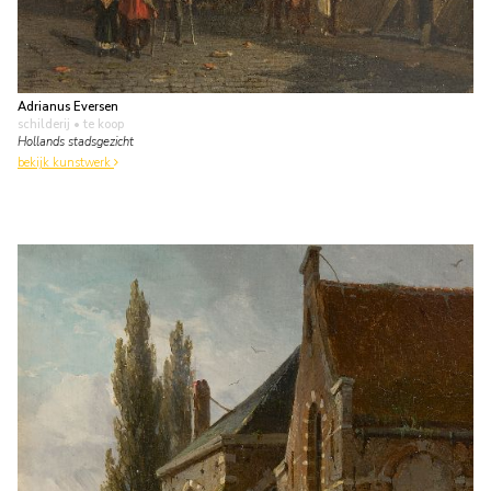
Adrianus Eversen
schilderij
• te koop
Hollands stadsgezicht
bekijk kunstwerk