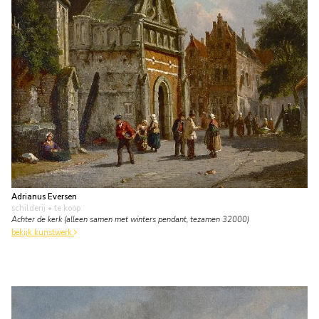
Adrianus Eversen
schilderij
• te koop
Achter de kerk (alleen samen met winters pendant, tezamen 32000)
bekijk kunstwerk