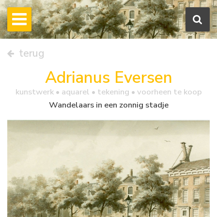
terug
Adrianus Eversen
kunstwerk •
aquarel
• tekening • voorheen te koop
Wandelaars in een zonnig stadje