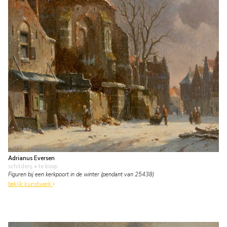
Adrianus Eversen
schilderij
• te koop
Figuren bij een kerkpoort in de winter (pendant van 25438)
bekijk kunstwerk