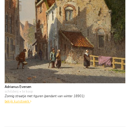
Adrianus Eversen
schilderij
• te koop
Zonnig straatje met figuren (pendant van winter 18901)
bekijk kunstwerk