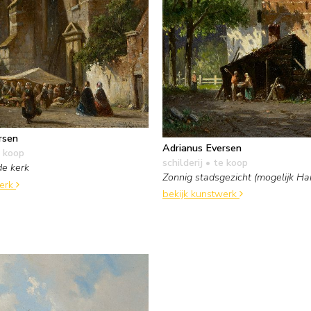
rsen
Adrianus Eversen
 koop
schilderij
• te koop
de kerk
Zonnig stadsgezicht (mogelijk Ha
werk
bekijk kunstwerk