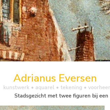
Adrianus Eversen
kunstwerk •
aquarel
• tekening • voorhee
Stadsgezicht met twee figuren bij een