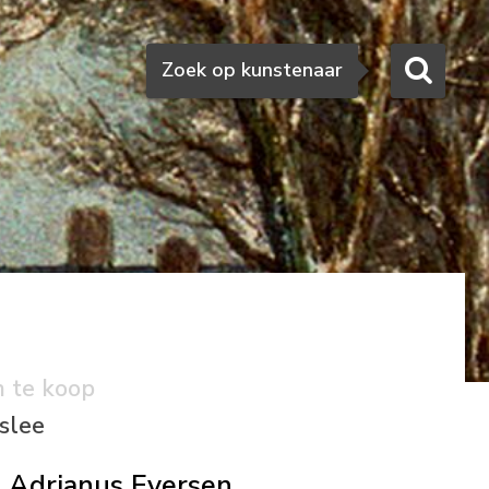
Zoeken
Zoek op kunstenaar
n te koop
 slee
Adrianus Eversen