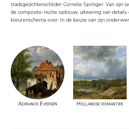
stadsgezichtenschilder Cornelis Springer. Van zijn leermeester nam Eversen
stadsdelen, Eversen arrangeerde zijn dorpen en straatjes zelf. Musea:
de composito-rische opbouw, uitwering van detail
Stedelijk Museum en Rijksprentenkabinet in Amsterdam
kleurenschema over. In de keuze van zijn onderwerpen was hij echter
Adrianus Eversen
Hollandse romantiek