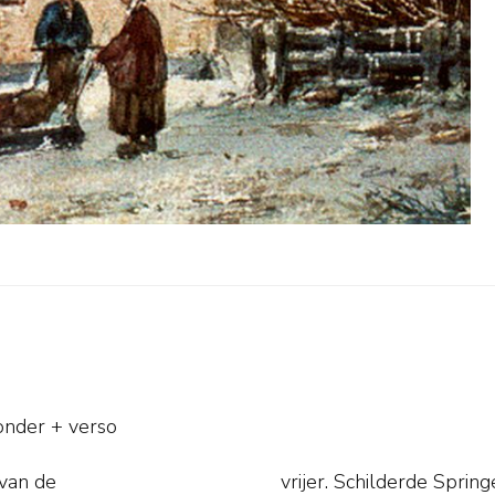
onder + verso
van de
bouwen en