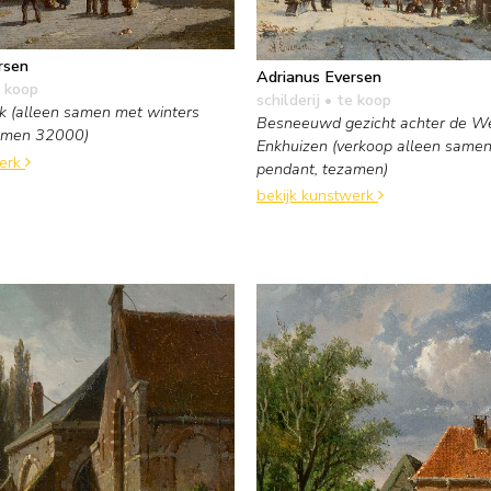
rsen
Adrianus Eversen
 koop
schilderij
• te koop
k (alleen samen met winters
Besneeuwd gezicht achter de We
zamen 32000)
Enkhuizen (verkoop alleen same
werk
pendant, tezamen)
bekijk kunstwerk