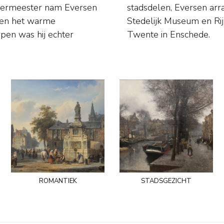
s en het warme
 en Rijksmuseum
Twente in Enschede.
romantiek
stadsgezicht