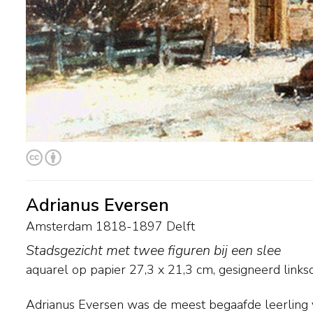
Adrianus Eversen
Amsterdam 1818-1897 Delft
Stadsgezicht met twee figuren bij een slee
aquarel op papier
27,3
x
21,3
cm, gesigneerd links
Adrianus Eversen was de meest begaafde leerling 
vrijer. Schilderde Springer vooral ‘portretten' van bestaande ge