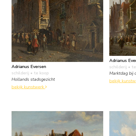
Adrianus Eve
Adrianus Eversen
schilderij
• te
schilderij
• te koop
Marktdag bij 
Hollands stadsgezicht
bekijk kunst
bekijk kunstwerk