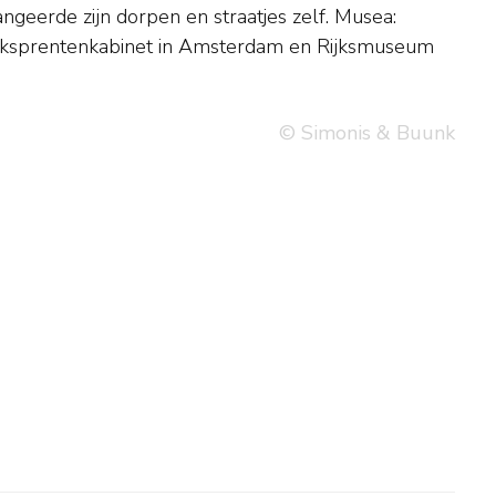
© Simonis & Buunk