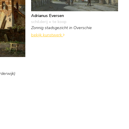
Adrianus Eversen
schilderij
• te koop
Zonnig stadsgezicht in Overschie
bekijk kunstwerk
rderwijk)