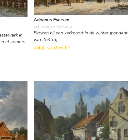
Adrianus Eversen
schilderij
• te koop
Figuren bij een kerkpoort in de winter (pendant
sterkerk in
van 25438)
n met zomers
bekijk kunstwerk