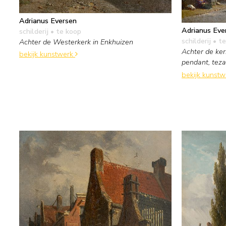
Adrianus Eversen
Adrianus Eve
schilderij
• te koop
schilderij
• te
Achter de Westerkerk in Enkhuizen
Achter de ker
bekijk kunstwerk
pendant, te
bekijk kunst