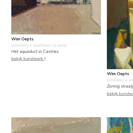
Wim Oepts
schilderij
• voorheen te koop
Het aquaduct in Castries
bekijk kunstwerk
Wim Oepts
schilderij
• vo
Zonnig straat
bekijk kunst