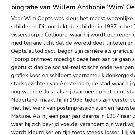
biografie van Willem Anthonie 'Wim' Oe
Voor Wim Oepts was kleur het meest wezenlijke 
onrealistische kleuren rood, violet, fel geel, groen en
schilderen. Dit ontdekt de schilder in 1937 in het
1939 vestigt de schilder zich met zijn Franse vrouw Mar
vissersdorpje Collioure, waar hij wordt gegrepen
Parijs, waar hij schilderlessen volgt bij Othon Friesz
mediterrane licht dat de wereld doet tintelen en 
samenspel van kleuren in een schilderij bijbrengt.
Oepts, autodidact, begon zijn carrière als graficus.
Wereldoorlog werkt Oepts als ‘war artist’ in Eng
Toorop ontmoet moedigt deze hem aan te gaan sc
als militair deel aan de invasie in Frankrijk. Eenmaal 
gebruikt dan de sociaal-realistische onderwerpen d
Frankrijk leidt hij een teruggetrokken bestaan en is 
grafiek koos en schildert voornamelijk donkergek
bezig. Hij is vaak in het zuiden te vinden waar 
stadsgezichten van Amsterdam, de stad waar hij 
vervolgens in zijn atelier in Parijs worden uitwerkt.
nog woonde. Juist als hij daarmee op het punt sta
Nederland alleen maar abstractie wat de klok sl
Nederland, maakt hij in 1933 tijdens zijn eerste be
‘figuratief’ wordt bestempeld, geniet veel minder 
met het werk van postimpressionisten en fauviste
Frankrijk krijgt Oepts geen noemenswaardige bekendh
Matisse. Als hij een paar jaar daarna in 1937 naar Zuid-Frankrijk reist,
jaren ’65 gaat het beter, doordat verzamelaars in zowel Nederland als
waar hij zich bevrijd voelde, verandert zijn werkwijze radicaal. Zijn palet
Frankrijk de eigenzinnigheid van een kunstenaar die niet tot een school
wordt kleurrijker en zijn toets steeds losser. Hij v
behoorde leerden waarderen en zijn werk aank