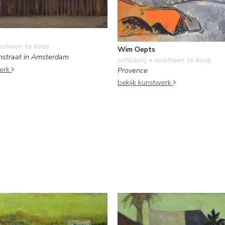
orheen te koop
Wim Oepts
straat in Amsterdam
schilderij
• voorheen te koop
werk
Provence
bekijk kunstwerk