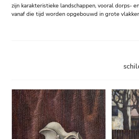
zijn karakteristieke landschappen, vooral dorps- e
bij de kunstenaar zelf, die elk jaar bij zijn trouwe g
vanaf die tijd worden opgebouwd in grote vlakken
schi