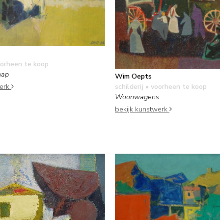
orheen te koop
hap
Wim Oepts
werk
schilderij
• voorheen te koop
Woonwagens
bekijk kunstwerk