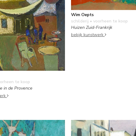
Wim Oepts
schilderij
• voorheen te koop
Huizen Zuid-Frankrijk
bekijk kunstwerk
orheen te koop
je in de Provence
werk