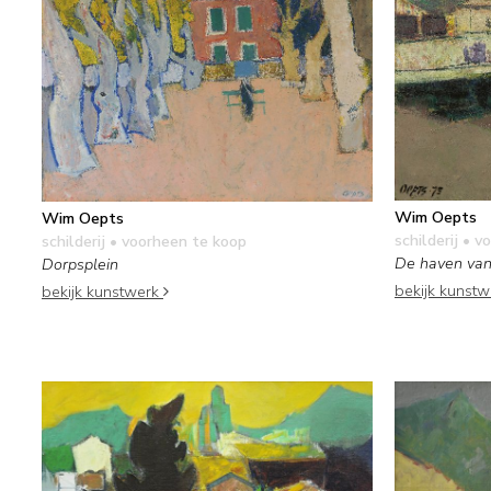
Wim Oepts
Wim Oepts
schilderij
• vo
schilderij
• voorheen te koop
De haven van
Dorpsplein
bekijk kunst
bekijk kunstwerk