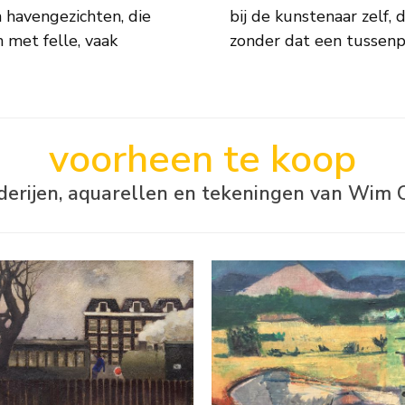
n havengezichten, die
roep klanten langs ging
 met felle, vaak
zonder dat een tussenp
voorheen te koop
lderijen, aquarellen en tekeningen van Wim 