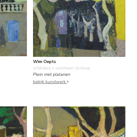
Wim Oepts
schilderij
• voorheen te koop
Plein met platanen
bekijk kunstwerk