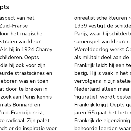
pts
aspect van het
 kobaltblauw. In
 Zuid-Franse
the Caudal in
 door het magische
, die hem vooral het
stralen van kleur.
 Tijdens de Tweede
 Als hij in 1924 Charey
eland en neemt in 1944
hilderen. Oepts
weer terug in naar
ie hij ook voor zijn
alleen met schilderen
leurde straatscènes en
hij schetsen maakt die
geboren was en toen
 In die tijd is het in
at door te breken in
aat en werk dat als
zoek aan Parijs kennis
belangstelling. Ook in
n als Bonnard en
eid. Pas vanaf de
indt er de inspiratie voor
open. Men deed dat dan