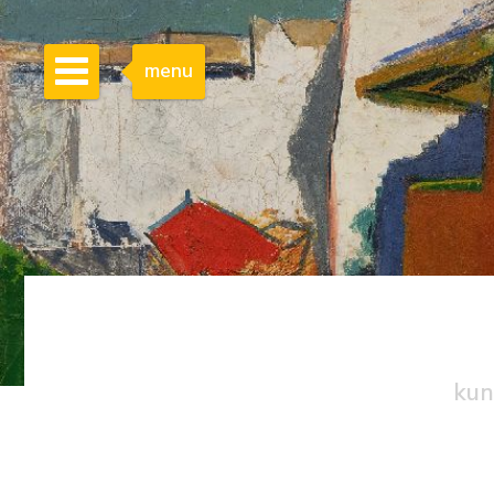
menu
kun