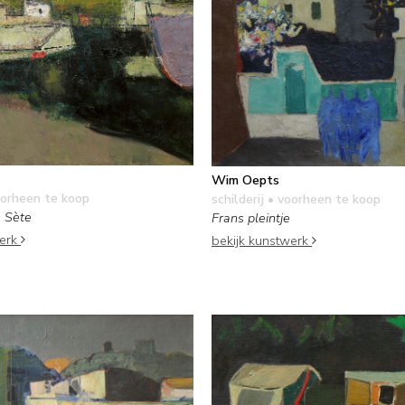
Wim Oepts
orheen te koop
schilderij
• voorheen te koop
 Sète
Frans pleintje
werk
bekijk kunstwerk