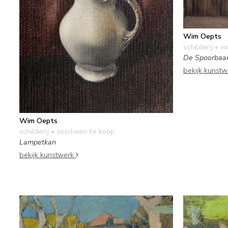
Wim Oepts
schilderij
• vo
De Spoorbaan
bekijk kunst
Wim Oepts
schilderij
• voorheen te koop
Lampetkan
bekijk kunstwerk