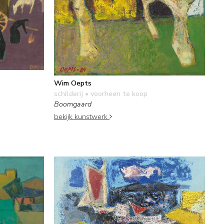
Wim Oepts
schilderij
• voorheen te koop
Boomgaard
bekijk kunstwerk