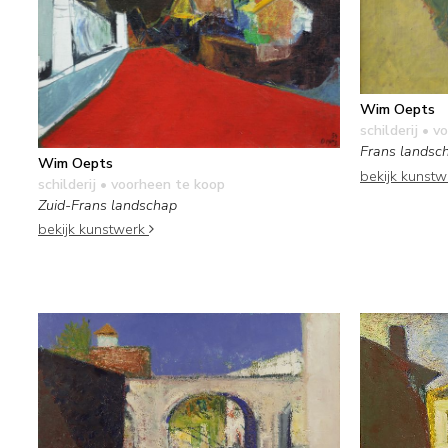
Wim Oepts
schilderij
• vo
Frans landsc
Wim Oepts
bekijk kunst
schilderij
• voorheen te koop
Zuid-Frans landschap
bekijk kunstwerk