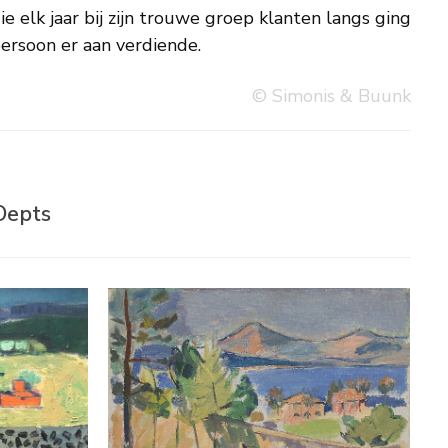
ersoon er aan verdiende.
© Simonis & Buunk
Oepts