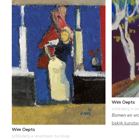
Wim Oepts
schilderij
• vo
Bomen en vro
bekijk kunst
Wim Oepts
schilderij
• voorheen te koop