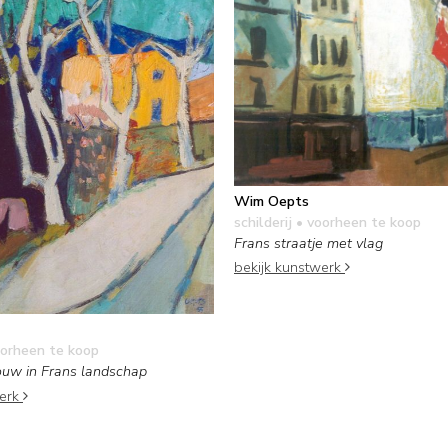
Wim Oepts
schilderij
• voorheen te koop
Frans straatje met vlag
bekijk kunstwerk
orheen te koop
uw in Frans landschap
werk