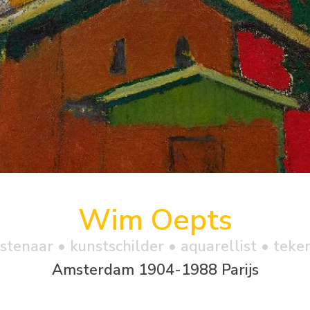
Wim Oepts
stenaar • kunstschilder • aquarellist • teke
Amsterdam 1904-1988 Parijs