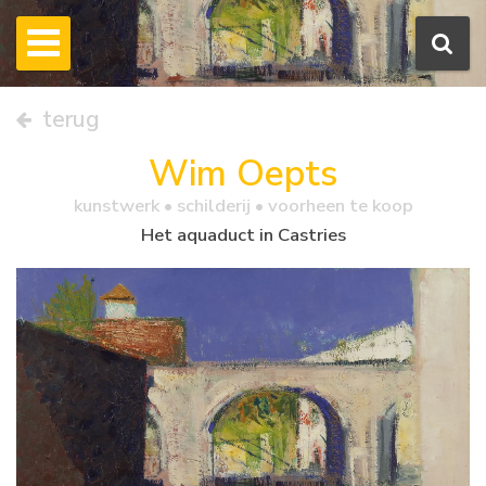
terug
Wim Oepts
kunstwerk •
schilderij
• voorheen te koop
Het aquaduct in Castries