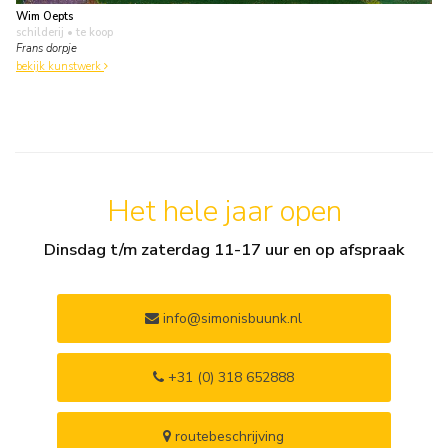
Wim Oepts
schilderij
• te koop
Frans dorpje
bekijk kunstwerk
Het hele jaar open
Dinsdag t/m zaterdag 11-17 uur en op afspraak
info@simonisbuunk.nl
+31 (0) 318 652888
routebeschrijving