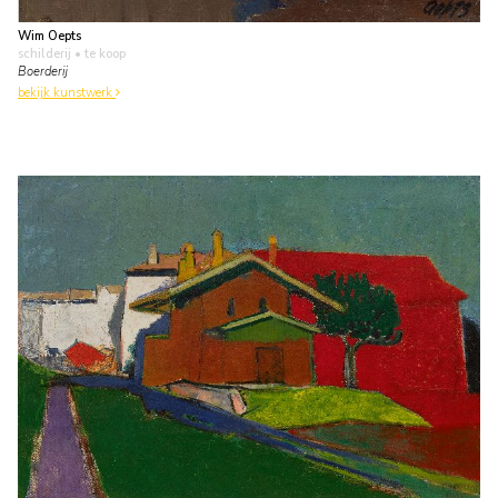
Wim Oepts
schilderij
• te koop
Boerderij
bekijk kunstwerk