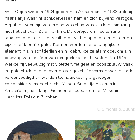
Wim Oepts werd in 1904 geboren in Amsterdam. In 1938 trok hij
naar Parijs waar hij schilderlessen nam en zich blijvend vestigde.
Bepalend voor zijn verdere ontwikkeling was zijn kennismaking
met het licht van Zuid Frankrijk. De dorpjes en mediterrane
landschappen die hij er schilderde vallen op door een helder en
bijzonder kleurrijk palet. Kleuren werden het belangrijkste
element in zijn schilderijen en hij gebruikte ze als middel om zijn
beleving van de sfeer van een plek samen te vatten. Na 1945
werkte hij veelvuldig met violetten, fel geel en cobaltblauw, vaak
in grote vlakken tegenover elkaar gezet. De vormen waren sterk
vereenvoudigd en werden tot nauwkeurig afgewogen
composities samengebracht. Musea: Stedelijk Museum in
Amsterdam, het Haags Gemeentemuseum en het Museum
Henriëtte Polak in Zutphen.
© Simonis & Buunk