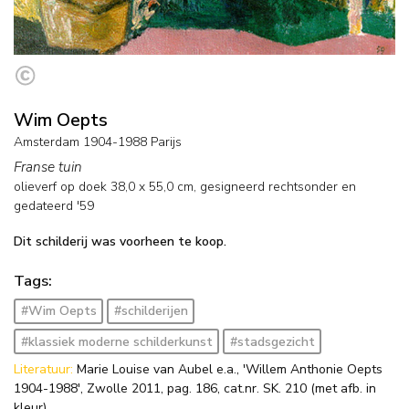
Wim Oepts
Amsterdam 1904-1988 Parijs
Franse tuin
olieverf op doek
38,0
x
55,0
cm, gesigneerd rechtsonder en
gedateerd '59
Dit schilderij was voorheen te koop.
Tags:
#Wim Oepts
#schilderijen
#klassiek moderne schilderkunst
#stadsgezicht
Literatuur:
Marie Louise van Aubel e.a., 'Willem Anthonie Oepts
1904-1988', Zwolle 2011, pag. 186, cat.nr. SK. 210 (met afb. in
kleur).