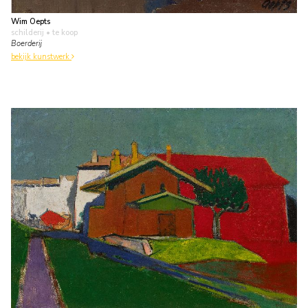
Wim Oepts
schilderij
• te koop
Boerderij
bekijk kunstwerk