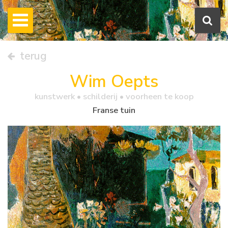
terug
Wim Oepts
kunstwerk •
schilderij
• voorheen te koop
Franse tuin