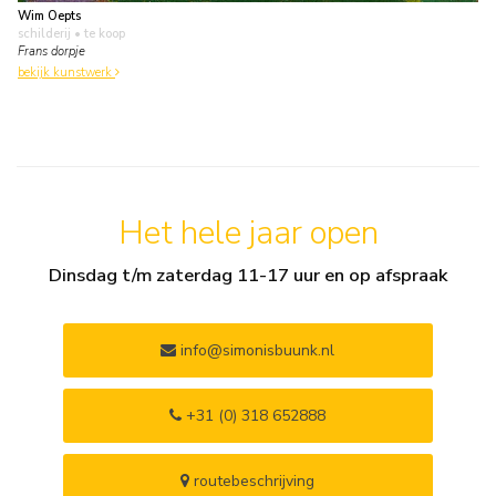
Wim Oepts
schilderij
• te koop
Frans dorpje
bekijk kunstwerk
Het hele jaar open
Dinsdag t/m zaterdag 11-17 uur en op afspraak
info@simonisbuunk.nl
+31 (0) 318 652888
routebeschrijving