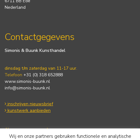
6711 BB Ede
Nederland
Contactgegevens
Simonis & Buunk Kunsthandel
dinsdag t/m zaterdag van 11-17 uur.
Telefoon
+31 (0) 318 652888
www.simonis-buunk.nl
info@simonis-buunk.nl
inschrijven nieuwsbrief
kunstwerk aanbieden
Algemene voorwaarden
Wij en onze partners gebruiken functionele en analytische
Privacy statement