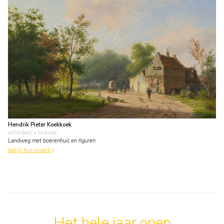
Hendrik Pieter Koekkoek
schilderij
• te koop
Landweg met boerenhuis en figuren
bekijk kunstwerk
Het hele jaar open