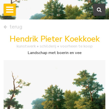
terug
Hendrik Pieter Koekkoek
kunstwerk •
schilderij
• voorheen te koop
Landschap met boerin en vee