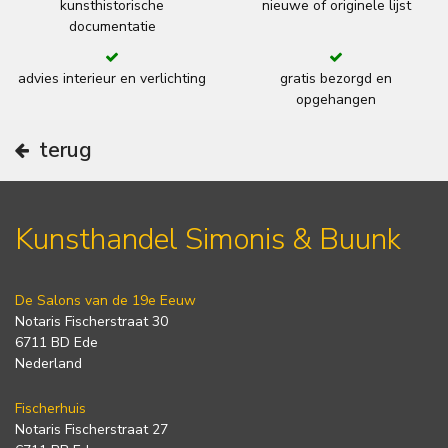
kunsthistorische
nieuwe of originele lijst
documentatie
advies interieur en verlichting
gratis bezorgd en
opgehangen
terug
Kunsthandel Simonis & Buunk
De Salons van de 19e Eeuw
Notaris Fischerstraat 30
6711 BD Ede
Nederland
Fischerhuis
Notaris Fischerstraat 27