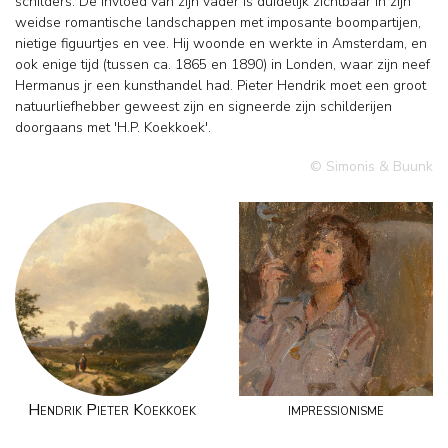
schilders. De invloed van zijn vader is duidelijk zichtbaar in zijn
weidse romantische landschappen met imposante boompartijen,
nietige figuurtjes en vee. Hij woonde en werkte in Amsterdam, en
ook enige tijd (tussen ca. 1865 en 1890) in Londen, waar zijn neef
Hermanus jr een kunsthandel had. Pieter Hendrik moet een groot
natuurliefhebber geweest zijn en signeerde zijn schilderijen
doorgaans met 'H.P. Koekkoek'.
© Simonis & Buunk
Hendrik Pieter Koekkoek
impressionisme