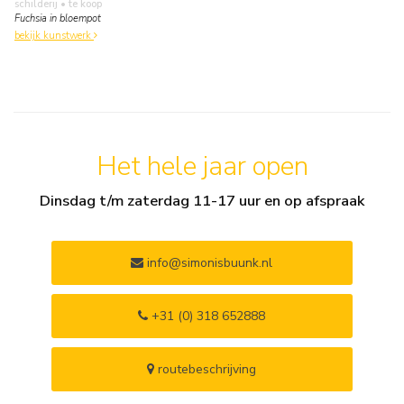
schilderij
• te koop
Fuchsia in bloempot
bekijk kunstwerk
Het hele jaar open
Dinsdag t/m zaterdag 11-17 uur en op afspraak
info@simonisbuunk.nl
+31 (0) 318 652888
routebeschrijving