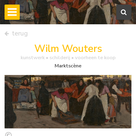
terug
Wilm Wouters
kunstwerk •
schilderij
• voorheen te koop
Marktscène