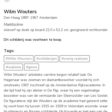
Wilm Wouters
Den Haag 1887-1957 Amsterdam
Marktscène
olieverf op doek op board
22,0
x
52,2
cm, gesigneerd rechtsonder
Dit schilderij was voorheen te koop.
Tags:
#Wilm Wouters
#schilderijen
#overig realisme
#realisme
#genre
Wilm Wouters' artistieke carrière begon relatief laat. De
Hagenaar was zeeman en diamantbewerker voordat hij zich
omstreeks 1907 inschreef op de Amsterdamse Rijksacademie. In
die tijd had hij zijn atelier in De Pijp, waar hij een regelmatige
bezoeker was van de vermaarde Jan-Steenzolder van Leo Gestel.
De figuratieve stijl die Wouters op de academie had geleerd zette
hij voort toen hij tussen 1915 en 1928 in Volendam woonde, waar
hij interieurs en figuren schilderde. Hij trouwde er met een van de