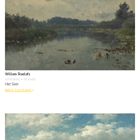
Willem Roelofs
schilderij
• te koop
Het Gein
bekijk kunstwerk