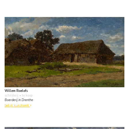
Willem Roelofs
schilderij
• te koop
Boerderij in Drenthe
bekijk kunstwerk