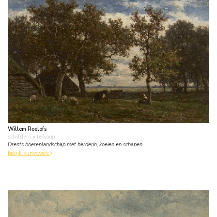
Willem Roelofs
schilderij
• te koop
Drents boerenlandschap met herderin, koeien en schapen
bekijk kunstwerk