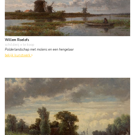
Willem Roelofs
schilderij
• te koop
Polderlandschap met molens en een hengelaar
bekijk kunstwerk