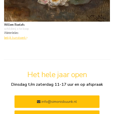
Willem Roelofs
schilderij
• te koop
Waterlelies
bekijk kunstwerk
Het hele jaar open
Dinsdag t/m zaterdag 11-17 uur en op afspraak
info@simonisbuunk.nl