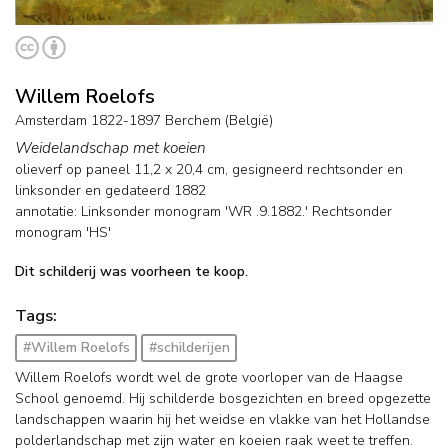
Willem Roelofs
Amsterdam 1822-1897 Berchem (België)
Weidelandschap met koeien
olieverf op paneel
11,2
x
20,4
cm, gesigneerd rechtsonder en
linksonder en
gedateerd 1882
annotatie: Linksonder monogram 'WR .9.1882.' Rechtsonder
monogram 'HS'
Dit schilderij was voorheen te koop.
Tags:
#Willem Roelofs
#schilderijen
Willem Roelofs wordt wel de grote voorloper van de Haagse
School genoemd. Hij schilderde bosgezichten en breed opgezette
landschappen waarin hij het weidse en vlakke van het Hollandse
polderlandschap met zijn water en koeien raak weet te treffen.