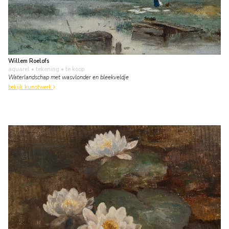
Willem Roelofs
aquarel • tekening
• te koop
Waterlandschap met wasvlonder en bleekveldje
bekijk kunstwerk