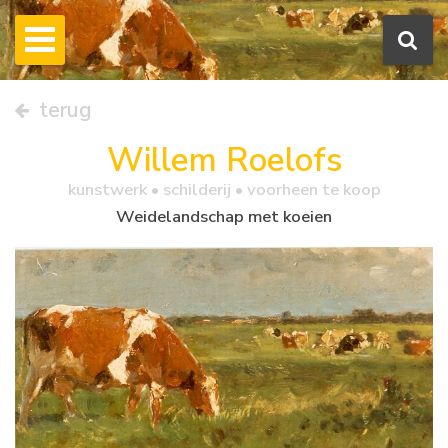
terug
Willem Roelofs
kunstwerk •
schilderij
• voorheen te koop
Weidelandschap met koeien