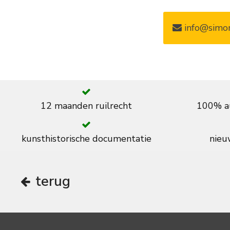
info@simon
12 maanden ruilrecht
100% au
kunsthistorische documentatie
nieuw
terug