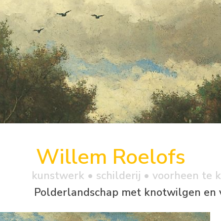
Willem Roelofs
kunstwerk •
schilderij
• voorheen te 
Polderlandschap met knotwilgen en 