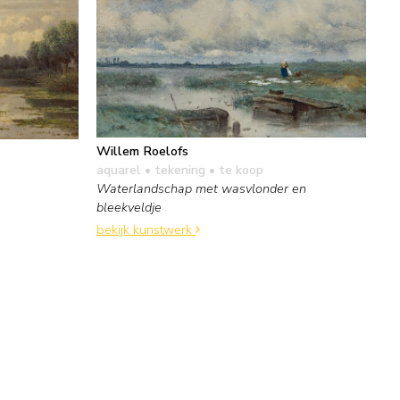
Willem Roelofs
aquarel • tekening
• te koop
Waterlandschap met wasvlonder en
bleekveldje
bekijk kunstwerk