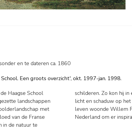
tsonder en
te dateren ca. 1860
School. Een groots overzicht', okt. 1997-jan. 1998.
 de Haagse School
isselende effect van
gezette landschappen
n groot deel van zijn
 polderlandschap met
 hij kwam vaak naar
vloed van de Franse
Nederland om er inspirat
m in de natuur te