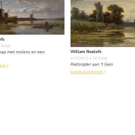
ofs
 koop
Willem Roelofs
hap met molens en een
schilderij
• te koop
Rietsnijder aan 't Gein
werk
bekijk kunstwerk