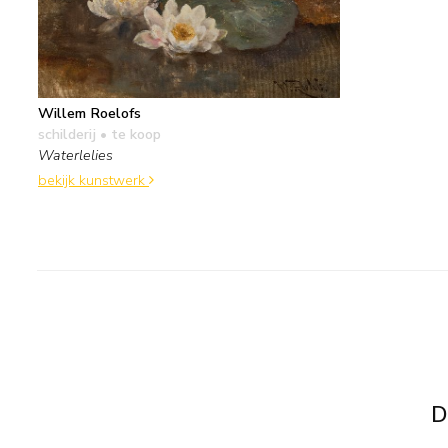
Willem Roelofs
schilderij
• te koop
Waterlelies
bekijk kunstwerk
D