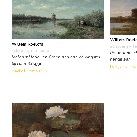
Willem Roel
Willem Roelofs
schilderij
• te
schilderij
• te koop
Polderlandsc
Molen 't Hoog- en Groenland aan de Angstel
hengelaar
bij Baambrugge
bekijk kunst
bekijk kunstwerk