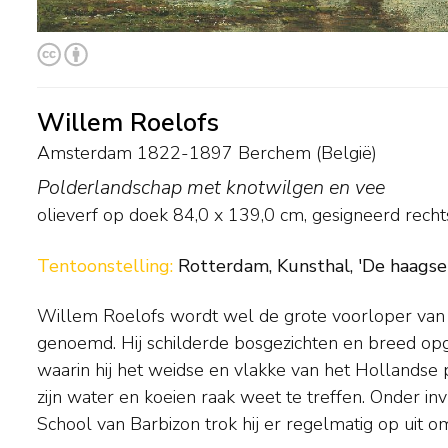
Willem Roelofs
Amsterdam 1822-1897 Berchem (België)
Polderlandschap met knotwilgen en vee
olieverf op doek
84,0
x
139,0
cm, gesigneerd rech
Tentoonstelling:
Rotterdam, Kunsthal, 'De haagse 
Willem Roelofs wordt wel de grote voorloper van
schilderen. Zo kon hij in een losse toets het steeds w
genoemd. Hij schilderde bosgezichten en breed op
licht en schaduw op het landschap vastleggen. Ee
waarin hij het weidse en vlakke van het Hollandse
leven woonde Willem Roelofs in Brussel, maar
zijn water en koeien raak weet te treffen. Onder in
School van Barbizon trok hij er regelmatig op uit o