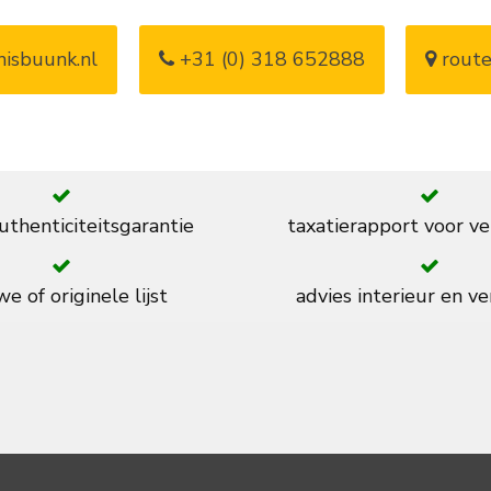
isbuunk.nl
+31 (0) 318 652888
route
thenticiteitsgarantie
taxatierapport voor ve
e of originele lijst
advies interieur en ve