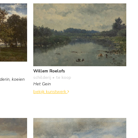
Willem Roelofs
schilderij
• te koop
erin, koeien
Het Gein
bekijk kunstwerk