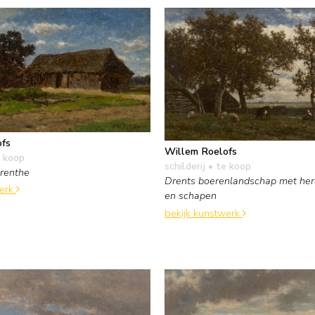
ofs
Willem Roelofs
 koop
schilderij
• te koop
Drenthe
Drents boerenlandschap met herd
werk
en schapen
bekijk kunstwerk