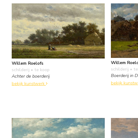
Willem Roel
Willem Roelofs
schilderij
• te
schilderij
• te koop
Boerderij in 
Achter de boerderij
bekijk kunst
bekijk kunstwerk