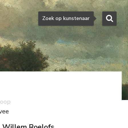
Zoeken
Zoek op kunstenaar
koop
vee
Willem Roelofs