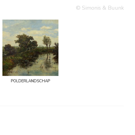
© Simonis & Buunk
polderlandschap