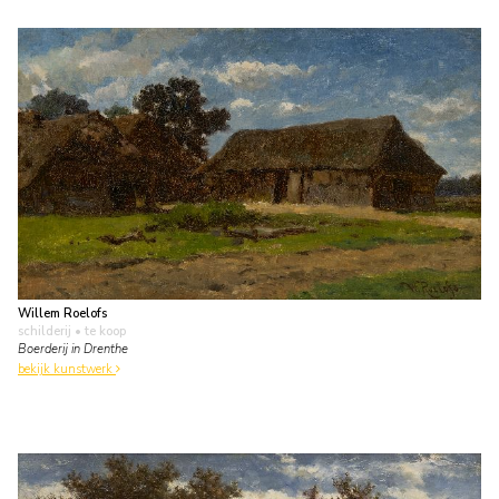
Willem Roelofs
schilderij
• te koop
Boerderij in Drenthe
bekijk kunstwerk