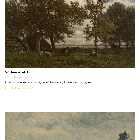
Willem Roelofs
schilderij
• te koop
Drents boerenlandschap met herderin, koeien en schapen
bekijk kunstwerk