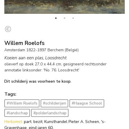
Willem Roelofs
Amsterdam 1822-1897 Berchem (België)
Koeien aan een plas, Loosdrecht
olieverf op doek
27,0
x
44,4
cm, gesigneerd rechtsonder
annotatie linksonder: 'No. 76. Loosdrecht'
Dit schilderij was voorheen te koop.
Tags:
#Willem Roelofs
#schilderijen
#Haagse School
#landschap
#polderlandschap
Herkomst:
part. bezit; Kunsthandel Pieter A. Scheen, 's-
Gravenhage, eind jaren 60.