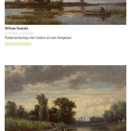
Willem Roelofs
schilderij
• te koop
Polderlandschap met molens en een hengelaar
bekijk kunstwerk