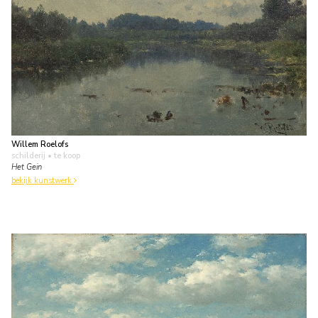
Willem Roelofs
schilderij
• te koop
Het Gein
bekijk kunstwerk