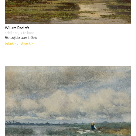
Willem Roelofs
schilderij
• te koop
Rietsnijder aan 't Gein
bekijk kunstwerk