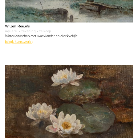
Willem Roelofs
aquarel • tekening
• te koop
Waterlandschap met wasvlonder en bleekveldje
bekijk kunstwerk