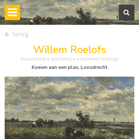
terug
Willem Roelofs
kunstwerk •
schilderij
• voorheen te koop
Koeien aan een plas, Loosdrecht