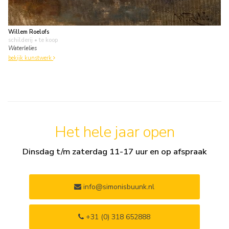
Willem Roelofs
schilderij
• te koop
Waterlelies
bekijk kunstwerk
Het hele jaar open
Dinsdag t/m zaterdag 11-17 uur en op afspraak
info@simonisbuunk.nl
+31 (0) 318 652888