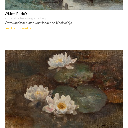
Willem Roelofs
aquarel • tekening
• te koop
Waterlandschap met wasvlonder en bleekveldje
bekijk kunstwerk