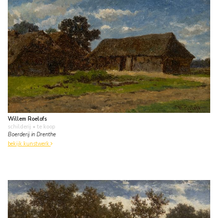
Willem Roelofs
schilderij
• te koop
Boerderij in Drenthe
bekijk kunstwerk