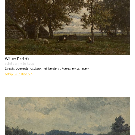
Willem Roelofs
schilderij
• te koop
Drents boerenlandschap met herderin, koeien en schapen
bekijk kunstwerk