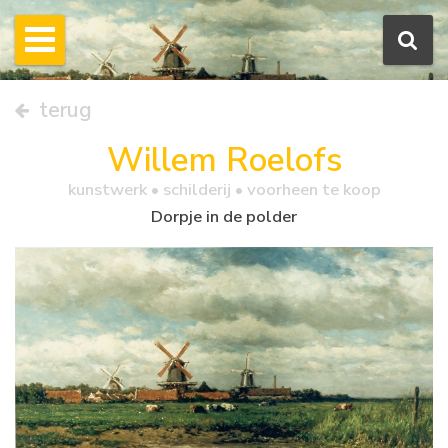
terug
Willem Roelofs
kunstwerk •
schilderij
• voorheen te koop
Dorpje in de polder