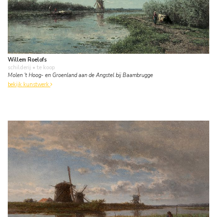
Willem Roelofs
schilderij
• te koop
Molen 't Hoog- en Groenland aan de Angstel bij Baambrugge
bekijk kunstwerk