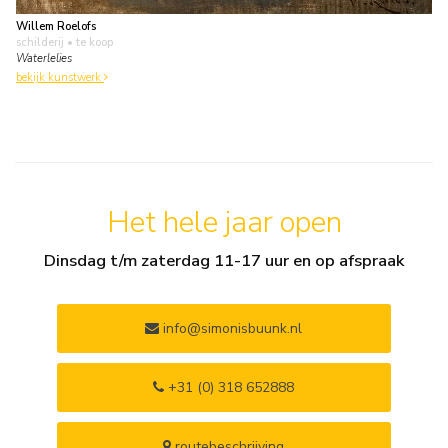
Willem Roelofs
schilderij
• te koop
Waterlelies
bekijk kunstwerk
Het hele jaar open
Dinsdag t/m zaterdag 11-17 uur en op afspraak
info@simonisbuunk.nl
+31 (0) 318 652888
routebeschrijving