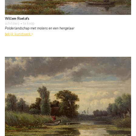
Willem Roelofs
schilderij
• te koop
Polderlandschap met molens en een hengelaar
bekijk kunstwerk