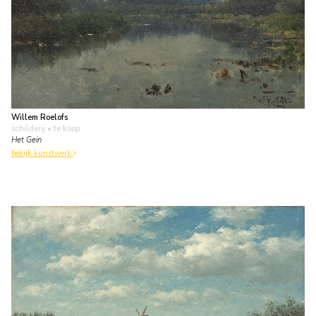
Willem Roelofs
schilderij
• te koop
Het Gein
bekijk kunstwerk