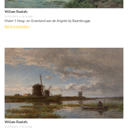
Willem Roelofs
schilderij
• te koop
Molen 't Hoog- en Groenland aan de Angstel bij Baambrugge
bekijk kunstwerk
Willem Roelofs
schilderij
• te koop