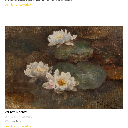
bekijk kunstwerk
Willem Roelofs
schilderij
• te koop
Waterlelies
bekijk kunstwerk