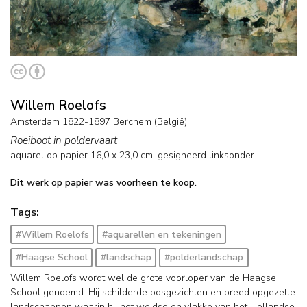
Willem Roelofs
Amsterdam 1822-1897 Berchem (België)
Roeiboot in poldervaart
aquarel op papier
16,0
x
23,0
cm, gesigneerd linksonder
Dit werk op papier was voorheen te koop.
Tags:
#Willem Roelofs
#aquarellen en tekeningen
#Haagse School
#landschap
#polderlandschap
Willem Roelofs wordt wel de grote voorloper van de Haagse
School genoemd. Hij schilderde bosgezichten en breed opgezette
landschappen waarin hij het weidse en vlakke van het Hollandse