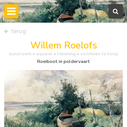
terug
Willem Roelofs
kunstwerk •
aquarel
• tekening • voorheen te koop
Roeiboot in poldervaart