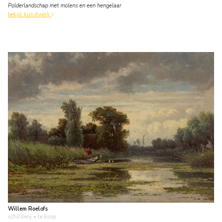
Polderlandschap met molens en een hengelaar
bekijk kunstwerk
Willem Roelofs
schilderij
• te koop