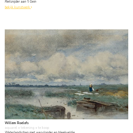
Rietsnijder aan 't Gein
bekijk kunstwerk
Willem Roelofs
aquarel • tekening
• te koop
Waterlandschap met wasvlonder en bleekveldje