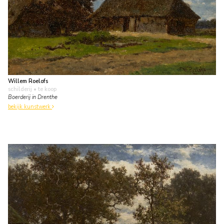
Willem Roelofs
schilderij
• te koop
Boerderij in Drenthe
bekijk kunstwerk