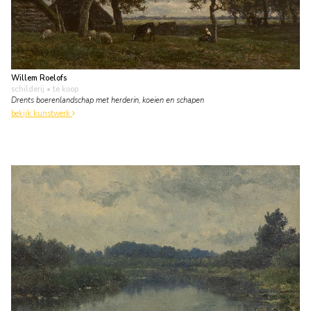
Willem Roelofs
schilderij
• te koop
Drents boerenlandschap met herderin, koeien en schapen
bekijk kunstwerk