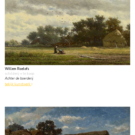
Willem Roelofs
schilderij
• te koop
Achter de boerderij
bekijk kunstwerk