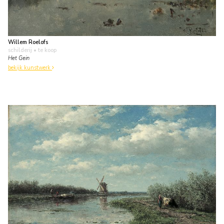
Willem Roelofs
schilderij
• te koop
Het Gein
bekijk kunstwerk