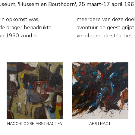
useum, 'Hussem en Bouthoorn', 25 maart-17 april 196
 in opkomst was,
n doek zet aan tot
 de drager benadrukte,
en zich gemorste verf
an 1960 zond hij
naoorlogse abstracten
abstract