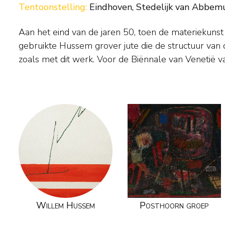
Tentoonstelling:
Eindhoven, Stedelijk van Abbem
Aan het eind van de jaren 50, toen de materiekunst
meerdere van deze doeken in. de geur van terpentijn e
gebruikte Hussem grover jute die de structuur van
avontuur de geest grijpt in de bloedvaten verwijd
zoals met dit werk. Voor de Biënnale van Venetië v
Willem Hussem
Posthoorn groep