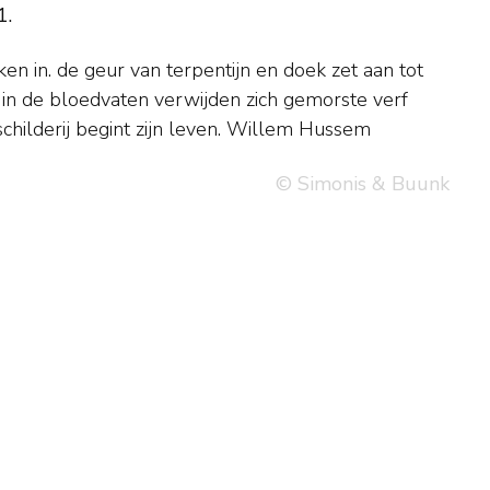
1.
verbloemt de strijd het schilderij begint zijn leven. Willem Hussem
© Simonis & Buunk