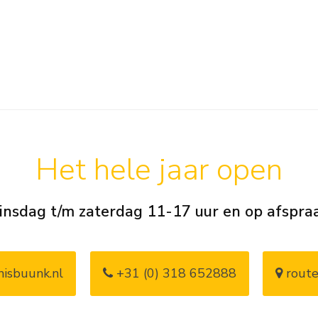
Het hele jaar open
insdag t/m zaterdag 11-17 uur en op afspra
isbuunk.nl
+31 (0) 318 652888
route