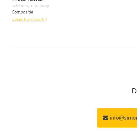
schilderij
• te koop
Compositie
bekijk kunstwerk
D
info@simon