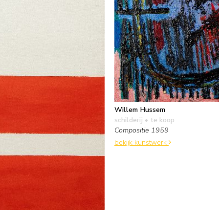
Willem Hussem
schilderij
• te koop
Compositie 1959
bekijk kunstwerk