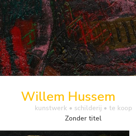
Willem Hussem
kunstwerk •
schilderij
• te koop
Zonder titel