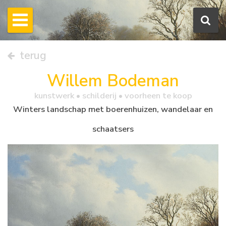
terug
Willem Bodeman
kunstwerk •
schilderij
• voorheen te koop
Winters landschap met boerenhuizen, wandelaar en
schaatsers