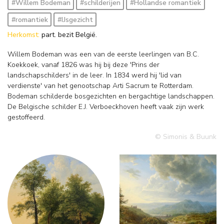
#Willem Bodeman
#schilderijen
#Hollandse romantiek
#romantiek
#IJsgezicht
Herkomst:
part. bezit België.
Willem Bodeman was een van de eerste leerlingen van B.C.
Koekkoek, vanaf 1826 was hij bij deze 'Prins der
landschapschilders' in de leer. In 1834 werd hij 'lid van
verdienste' van het genootschap Arti Sacrum te Rotterdam.
Bodeman schilderde bosgezichten en bergachtige landschappen.
De Belgische schilder E.J. Verboeckhoven heeft vaak zijn werk
gestoffeerd.
© Simonis & Buunk