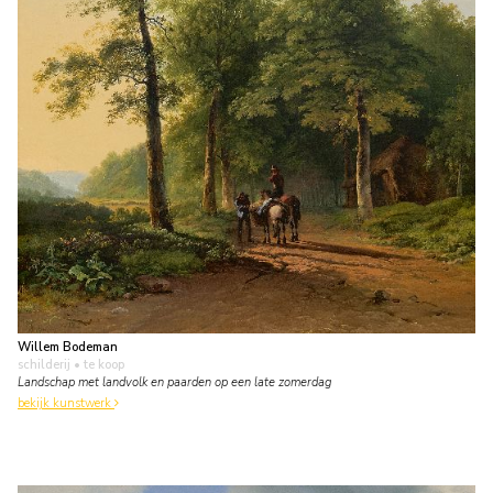
Willem Bodeman
schilderij
• te koop
Landschap met landvolk en paarden op een late zomerdag
bekijk kunstwerk