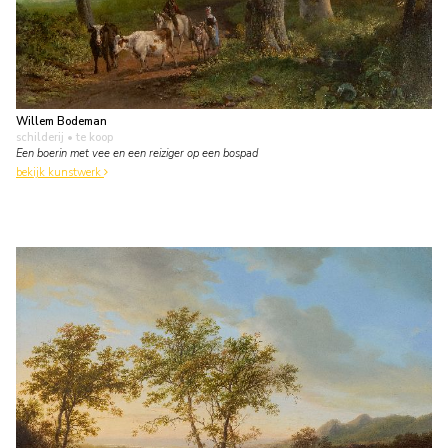
Willem Bodeman
schilderij
• te koop
Een boerin met vee en een reiziger op een bospad
bekijk kunstwerk