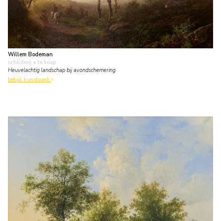
Willem Bodeman
schilderij
• te koop
Heuvelachtig landschap bij avondschemering
bekijk kunstwerk